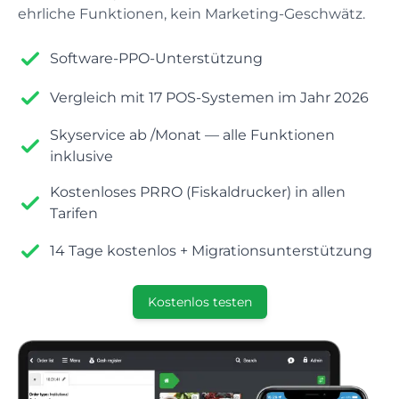
Finanzmanagement
ehrliche Funktionen, kein Marketing-Geschwätz.
Bargeld, Ausgaben, Berichte
Kontakte
Restaurant
Haben Sie noch Fragen? Kontaktieren Sie uns
Software-PPO-Unterstützung
POS-Terminal
Der Blog
Esszimmer
Verkauf, Belegdruck, Bargeschäfte
Vergleich mit 17 POS-Systemen im Jahr 2026
Die nützlichsten Informationen an einem Ort
Skyservice ab /Monat — alle Funktionen
Lagerbuchhaltung
Pizzeria
inklusive
Einnahmen, Abschreibungen und Inventar
Kostenloses PRRO (Fiskaldrucker) in allen
Statistiken
Sushi-Bar
Tarifen
ABC-Analyse, Produktbewegung, Berichte
14 Tage kostenlos + Migrationsunterstützung
Sicherheit
Fastfood
Zugangsrechte, gefährliche Operationen
Kostenlos testen
Imbisswagen
INTEGRATIONEN
Küchenschirm
Huka
Arbeiten mit Bestellungen über den Bildschirm