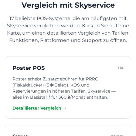
Vergleich mit Skyservice
Reifenmontage
17 beliebte POS-Systeme, die am häufigsten mit
Skyservice verglichen werden. Klicken Sie auf eine
Karte, um einen detaillierten Vergleich von Tarifen,
Waschanlage
Funktionen, Plattformen und Support zu öffnen.
Krankenhaus
Poster POS
UA
Zahnheilkunde
Poster erhebt Zusatzgebühren für PRRO
(Fiskaldrucker) (5 ₴/Beleg), KDS und
Reservierungen in höheren Tarifen. Skyservice —
Tierklinik
alles im Basistarif für 360 ₴/Monat enthalten.
Detaillierter Vergleich →
Spa-Salon
Schönheitssalon