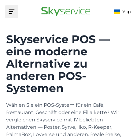
Укр
Heim
Skyservice POS —
Produkt
eine moderne
Alternative zu
GELEGENHEITEN
Automatisierung
anderen POS-
Fiskalisierung
EINRICHTUNGEN
Preise
Fiskalisieren Sie Ihre Bargeldtransaktionen
Systemen
Bar
Unterstützung
Speisekarte
Waren, Technologiekarten und Modifikatoren
Wählen Sie ein POS-System für ein Café,
Wissensdatenbank
Cafe
Restaurant, Geschäft oder eine Filialkette? Wir
Hilft Ihnen, die Antwort auf jede Frage zu finden
Marketing
vergleichen Skyservice mit 17 beliebten
Kunden, Boni, Aktionen und Rabatte
Alternativen — Poster, Syrve, iiko, R-Keeper,
Anwendungen
Cafe
PalmaBox, Loyverse und anderen. Reale Preise,
Laden Sie die App auf Ihr Gerät herunter