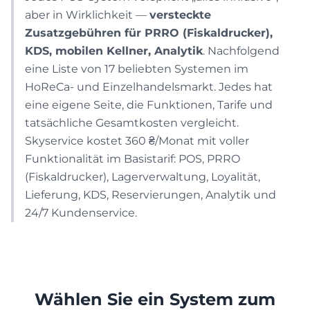
aber in Wirklichkeit —
versteckte
Apotheke
Zusatzgebühren für PRRO (Fiskaldrucker),
KDS, mobilen Kellner, Analytik
. Nachfolgend
PRODUKTION
eine Liste von 17 beliebten Systemen im
HoReCa- und Einzelhandelsmarkt. Jedes hat
Bäckerei
eine eigene Seite, die Funktionen, Tarife und
tatsächliche Gesamtkosten vergleicht.
Integrationen, die Ihr
Süßwaren
Skyservice kostet 360 ₴/Monat mit voller
Geschäft am Laufen halten
Funktionalität im Basistarif: POS, PRRO
Liste der Integrationen
(Fiskaldrucker), Lagerverwaltung, Loyalität,
LEISTUNGEN
Lieferung, KDS, Reservierungen, Analytik und
Gehen
24/7 Kundenservice.
Geschäft
Franchise
Wählen Sie ein System zum
Essenslieferung