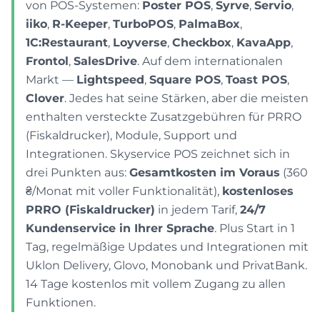
von POS-Systemen:
Poster POS
,
Syrve
,
Servio
,
iiko
,
R-Keeper
,
TurboPOS
,
PalmaBox
,
1C:Restaurant
,
Loyverse
,
Checkbox
,
KavaApp
,
Frontol
,
SalesDrive
. Auf dem internationalen
Markt —
Lightspeed
,
Square POS
,
Toast POS
,
Clover
. Jedes hat seine Stärken, aber die meisten
enthalten versteckte Zusatzgebühren für PRRO
(Fiskaldrucker), Module, Support und
Integrationen. Skyservice POS zeichnet sich in
drei Punkten aus:
Gesamtkosten im Voraus
(360
₴/Monat mit voller Funktionalität),
kostenloses
PRRO (Fiskaldrucker)
in jedem Tarif,
24/7
Kundenservice in Ihrer Sprache
. Plus Start in 1
Tag, regelmäßige Updates und Integrationen mit
Uklon Delivery, Glovo, Monobank und PrivatBank.
14 Tage kostenlos mit vollem Zugang zu allen
Funktionen.