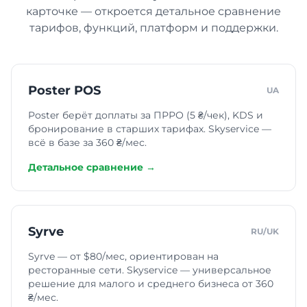
карточке — откроется детальное сравнение
тарифов, функций, платформ и поддержки.
Шиномонтаж
Автомойка
Poster POS
UA
Poster берёт доплаты за ПРРО (5 ₴/чек), KDS и
Больница
бронирование в старших тарифах. Skyservice —
всё в базе за 360 ₴/мес.
Детальное сравнение →
Стоматология
Ветеринарная клиника
Syrve
RU/UK
Syrve — от $80/мес, ориентирован на
Спа-Салон
ресторанные сети. Skyservice — универсальное
решение для малого и среднего бизнеса от 360
₴/мес.
Салон красоты