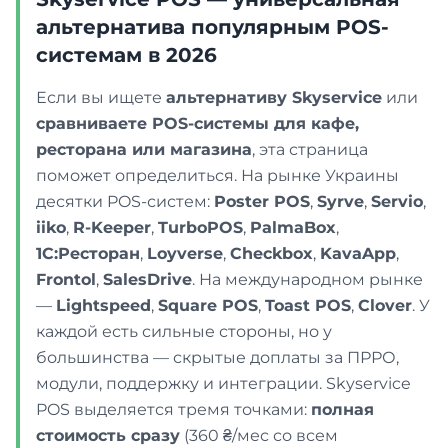
альтернатива популярным POS-
системам в 2026
Если вы ищете
альтернативу Skyservice
или
сравниваете POS-системы для кафе,
ресторана или магазина
, эта страница
поможет определиться. На рынке Украины
десятки POS-систем:
Poster POS
,
Syrve
,
Servio
,
iiko
,
R-Keeper
,
TurboPOS
,
PalmaBox
,
1С:Ресторан
,
Loyverse
,
Checkbox
,
KavaApp
,
Frontol
,
SalesDrive
. На международном рынке
—
Lightspeed
,
Square POS
,
Toast POS
,
Clover
. У
каждой есть сильные стороны, но у
большинства — скрытые доплаты за ПРРО,
модули, поддержку и интеграции. Skyservice
POS выделяется тремя точками:
полная
стоимость сразу
(360 ₴/мес со всем