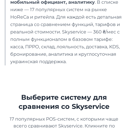
мобильный официант, аналитику
. В списке
Аптека
ниже — 17 популярных систем на рынке
HoReCa и ритейла. Для каждой есть детальная
страница со сравнением функций, тарифов и
ПРОИЗВОДСТВО
реальной стоимости. Skyservice — 360 ₴/мес с
полным функционалом в базовом тарифе:
Пекарня
касса, ПРРО, склад, лояльность, доставка, KDS,
бронирование, аналитика и круглосуточная
Интеграции
Кондитерская
украинская поддержка.
обеспечивающие работу
вашего бизнеса
УСЛУГИ
Список интеграций
Бизнес
Перейти
Выберите систему для
сравнения со Skyservice
Франшиза
17 популярных POS-систем, с которыми чаще
всего сравнивают Skyservice. Кликните по
Доставка еды