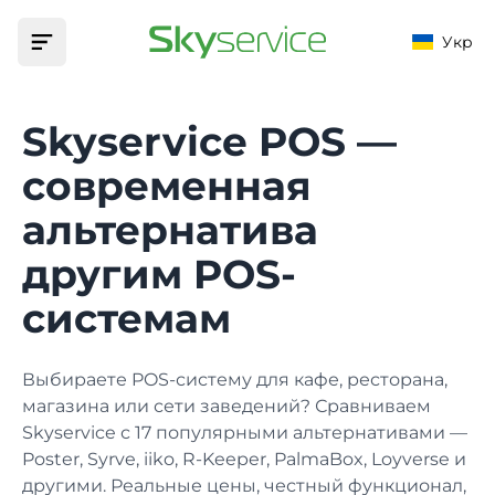
Укр
Главная
Skyservice POS —
Продукт
современная
альтернатива
ВОЗМОЖНОСТИ
Автоматизация
другим POS-
Фискализация
ЗАВЕДЕНИЯ
Цены
Фискализируйте ваши кассовые операции
системам
Бар
Поддержка
Меню
Товары, тех. карты и модификаторы
Выбираете POS-систему для кафе, ресторана,
База знаний
Кафе
магазина или сети заведений? Сравниваем
Поможет найти ответ на любой вопрос
Маркетинг
Skyservice с 17 популярными альтернативами —
Клиенты, бонусы, акции и скидки
Poster, Syrve, iiko, R-Keeper, PalmaBox, Loyverse и
Приложения
Кофейня
другими. Реальные цены, честный функционал,
Загрузите приложение на устройство