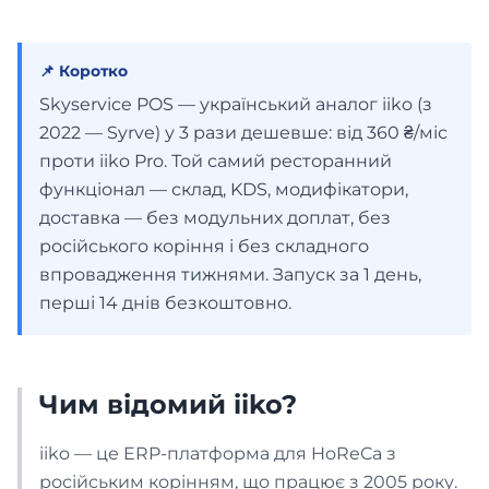
Аптека
📌 Коротко
ВИРОБНИЦТВО
Skyservice POS — український аналог iiko (з
2022 — Syrve) у 3 рази дешевше: від 360 ₴/міс
Пекарня
проти iiko Pro. Той самий ресторанний
функціонал — склад, KDS, модифікатори,
Інтеграції які забезпечують
доставка — без модульних доплат, без
Кондитерська
роботу вашого бізнесу
російського коріння і без складного
Список інтеграцій
впровадження тижнями. Запуск за 1 день,
ПОСЛУГИ
перші 14 днів безкоштовно.
Перейти
Бізнес
Чим відомий iiko?
Франшиза
iiko — це ERP-платформа для HoReCa з
російським корінням, що працює з 2005 року.
Доставка їжі