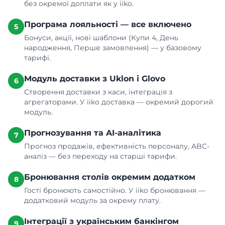
без окремої доплати як у iiko.
Програма лояльності — все включено
5
Бонуси, акції, нові шаблони (Купи 4, День
народження, Перше замовлення) — у базовому
тарифі.
Модуль доставки з Uklon і Glovo
6
Створення доставки з каси, інтеграція з
агрегаторами. У iiko доставка — окремий дорогий
модуль.
Прогнозування та AI-аналітика
7
Прогноз продажів, ефективність персоналу, ABC-
аналіз — без переходу на старші тарифи.
Бронювання столів окремим додатком
8
Гості бронюють самостійно. У iiko бронювання —
додатковий модуль за окрему плату.
Інтеграції з українським банкінгом
9