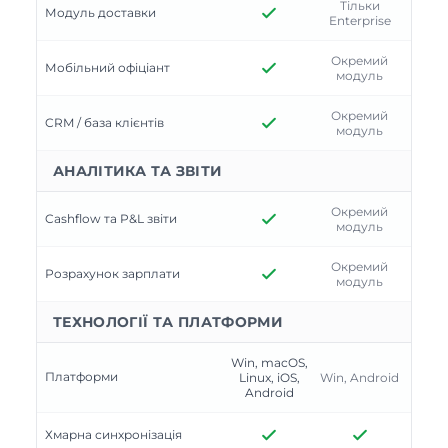
Тільки
Модуль доставки
Enterprise
Окремий
Мобільний офіціант
модуль
Окремий
CRM / база клієнтів
модуль
АНАЛІТИКА ТА ЗВІТИ
Окремий
Cashflow та P&L звіти
модуль
Окремий
Розрахунок зарплати
модуль
ТЕХНОЛОГІЇ ТА ПЛАТФОРМИ
Win, macOS,
Платформи
Linux, iOS,
Win, Android
Android
Хмарна синхронізація