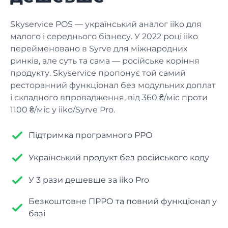
Керування фінансами
Касові кошти, витрати, звіти
Контакти
Ресторан
Skyservice POS — український аналог iiko для
Залишились питання? Зв'яжіться з нами
малого і середнього бізнесу. У 2022 році iiko
POS-термінал
перейменовано в Syrve для міжнародних
Блог
Їдальня
Продаж, друк чеку, касові операції
ринків, але суть та сама — російське коріння
Найкорисніша інформація в одному місці
продукту. Skyservice пропонує той самий
Складський облік
ресторанний функціонал без модульних доплат
Піцерія
Надходження, списання та інвентаризація
і складного впровадження, від 360 ₴/міс проти
1100 ₴/міс у iiko/Syrve Pro.
Статистика
Суші бар
ABC-аналіз, рух товару, звіти
Підтримка програмного РРО
Безпека
Фаст-фуд
Український продукт без російського коду
Права доступу, небезпечні операції
У 3 рази дешевше за iiko Pro
Фудтрак
ІНТЕГРАЦІЇ
Безкоштовне ПРРО та повний функціонал у
Kitchen Screen
базі
Кал'янна
Робота з замовленнями через екран