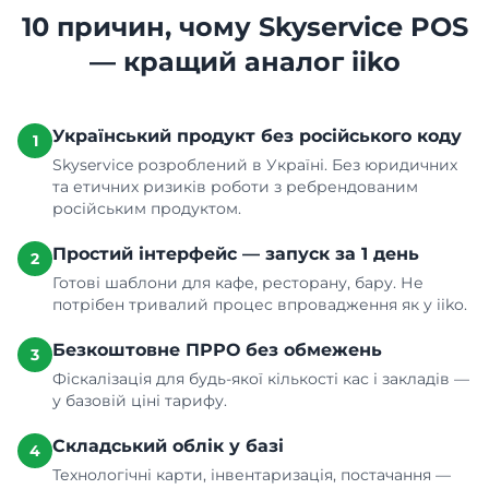
10 причин, чому Skyservice POS
— кращий аналог iiko
Український продукт без російського коду
1
Skyservice розроблений в Україні. Без юридичних
та етичних ризиків роботи з ребрендованим
російським продуктом.
Простий інтерфейс — запуск за 1 день
2
Готові шаблони для кафе, ресторану, бару. Не
потрібен тривалий процес впровадження як у iiko.
Безкоштовне ПРРО без обмежень
3
Фіскалізація для будь-якої кількості кас і закладів —
у базовій ціні тарифу.
Складський облік у базі
4
Технологічні карти, інвентаризація, постачання —