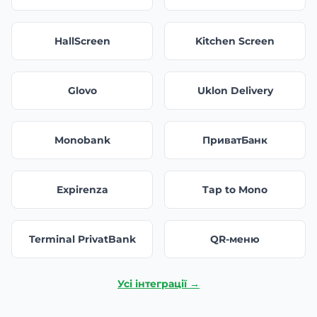
HallScreen
Kitchen Screen
Glovo
Uklon Delivery
Monobank
ПриватБанк
Expirenza
Tap to Mono
Terminal PrivatBank
QR-меню
Усі інтеграції →