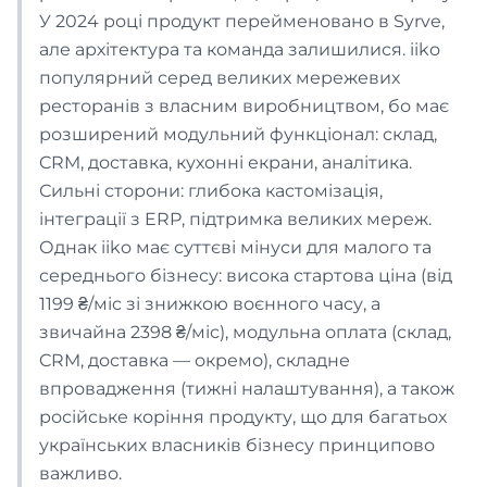
У 2024 році продукт перейменовано в Syrve,
але архітектура та команда залишилися. iiko
Шиномонтаж
популярний серед великих мережевих
ресторанів з власним виробництвом, бо має
Автомийка
розширений модульний функціонал: склад,
CRM, доставка, кухонні екрани, аналітика.
Сильні сторони: глибока кастомізація,
Лікарня
інтеграції з ERP, підтримка великих мереж.
Однак iiko має суттєві мінуси для малого та
Стоматологія
середнього бізнесу: висока стартова ціна (від
1199 ₴/міс зі знижкою воєнного часу, а
звичайна 2398 ₴/міс), модульна оплата (склад,
Ветеринарна клініка
CRM, доставка — окремо), складне
впровадження (тижні налаштування), а також
Спа-Салон
російське коріння продукту, що для багатьох
українських власників бізнесу принципово
важливо.
Салон краси