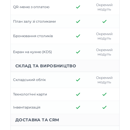
Окремий
QR-меню з оплатою
модуль
План залу зі столиками
Окремий
Бронювання столиків
модуль
Окремий
Екран на кухню (KDS)
модуль
СКЛАД ТА ВИРОБНИЦТВО
Окремий
Складський облік
модуль
Технологічні карти
Інвентаризація
ДОСТАВКА ТА CRM