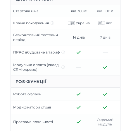
Стартова ціна
від 360 ₴
від 1100 ₴
Країна походження
ⓘ
🇺🇦 Україна
🇷🇺 iiko
Безкоштовний тестовий
14 днів
7 днів
період
—
ПРРО вбудоване в тариф
ⓘ
Модульна оплата (склад,
—
ⓘ
CRM окремо)
POS-ФУНКЦІЇ
Робота офлайн
Модифікатори страв
Окремий
Програма лояльності
модуль