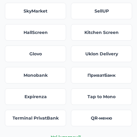
SkyMarket
SellUP
HallScreen
Kitchen Screen
Glovo
Uklon Delivery
Monobank
ПриватБанк
Expirenza
Tap to Mono
Terminal PrivatBank
QR-меню