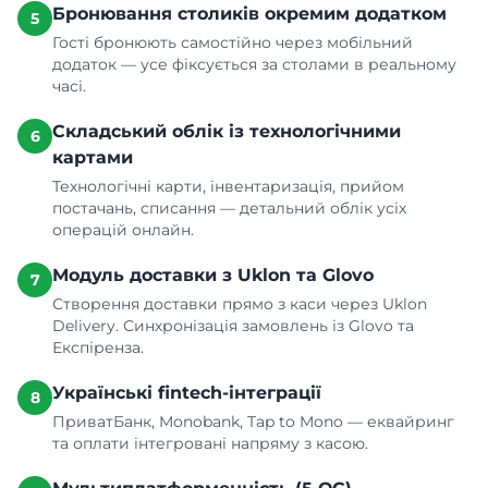
Бронювання столиків окремим додатком
5
Гості бронюють самостійно через мобільний
додаток — усе фіксується за столами в реальному
часі.
Складський облік із технологічними
6
картами
Технологічні карти, інвентаризація, прийом
постачань, списання — детальний облік усіх
операцій онлайн.
Модуль доставки з Uklon та Glovo
7
Створення доставки прямо з каси через Uklon
Delivery. Синхронізація замовлень із Glovo та
Експіренза.
Українські fintech-інтеграції
8
ПриватБанк, Monobank, Tap to Mono — еквайринг
та оплати інтегровані напряму з касою.