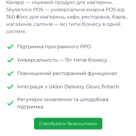
Kavapp — нішевий продукт для кав'ярень.
Керування фінансами
Skyservice POS — універсальна хмарна POS від
Касові кошти, витрати, звіти
Контакти
Ресторан
360 ₴/міс для кав'ярень, кафе, ресторанів, барів,
Залишились питання? Зв'яжіться з нами
магазинів, салонів — всі типи бізнесу в одній
POS-термінал
системі.
Блог
Їдальня
Продаж, друк чеку, касові операції
Найкорисніша інформація в одному місці
Складський облік
Підтримка програмного РРО
Піцерія
Надходження, списання та інвентаризація
Універсальність — 15+ типів бізнесу
Статистика
Суші бар
Повноцінний ресторанний функціонал
ABC-аналіз, рух товару, звіти
Інтеграція з Uklon Delivery, Glovo, fintech
Безпека
Фаст-фуд
Права доступу, небезпечні операції
Регулярні оновлення та цілодобова
підтримка
Фудтрак
ІНТЕГРАЦІЇ
Спробувати безкоштовно
Kitchen Screen
Кал'янна
Робота з замовленнями через екран