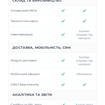
СКЛАД ТА ВИРОБНИЦТВО
Складський облік
Технологічні карти
Базово
Інвентаризація
(нішево під
кав'ярні)
ДОСТАВКА, МОБІЛЬНІСТЬ, CRM
Базово
Модуль доставки
(нішево під
кав'ярні)
Мобільний офіціант
Обмежено
CRM / база клієнтів
АНАЛІТИКА ТА ЗВІТИ
Cashflow та P&L звіти
Базові звіти