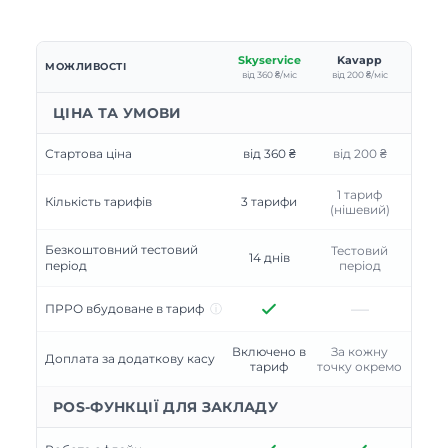
Skyservice
Kavapp
МОЖЛИВОСТІ
від 360 ₴/міс
від 200 ₴/міс
ЦІНА ТА УМОВИ
Стартова ціна
від 360 ₴
від 200 ₴
1 тариф
Кількість тарифів
3 тарифи
(нішевий)
Безкоштовний тестовий
Тестовий
14 днів
період
період
—
ПРРО вбудоване в тариф
ⓘ
Включено в
За кожну
Доплата за додаткову касу
тариф
точку окремо
POS-ФУНКЦІЇ ДЛЯ ЗАКЛАДУ