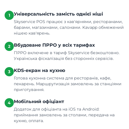
Універсальність замість однієї ніші
1
Skyservice POS працює з кав'ярнями, ресторанами,
барами, магазинами, салонами. Kavapp обмежений
нішею кав'ярень.
Вбудоване ПРРО у всіх тарифах
2
ПРРО включене в тариф Skyservice безкоштовно.
Українська фіскалізація без сторонніх сервісів.
KDS-екран на кухню
3
Готова кухонна система для ресторанів, кафе,
пекарень. Маршрутизація замовлень за станціями
приготування.
Мобільний офіціант
4
Додаток для офіціанта на iOS та Android:
приймання замовлень за столами, передача на
кухню, оплата.