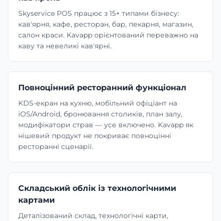
Skyservice POS працює з 15+ типами бізнесу:
кав'ярня, кафе, ресторан, бар, пекарня, магазин,
Перукарня
салон краси. Kavapp орієнтований переважно на
каву та невеликі кав'ярні.
Манікюрний салон
Повноцінний ресторанний функціонал
Косметологія
KDS-екран на кухню, мобільний офіціант на
iOS/Android, бронювання столиків, план залу,
модифікатори страв — усе включено. Kavapp як
нішевий продукт не покриває повноцінні
ресторанні сценарії.
Складський облік із технологічними
картами
Деталізований склад, технологічні карти,