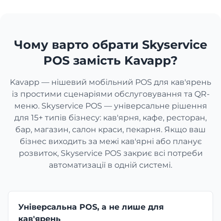
Шиномонтаж
Чому варто обрати Skyservice
POS замість Kavapp?
Автомийка
Kavapp — нішевий мобільний POS для кав'ярень
Лікарня
із простими сценаріями обслуговування та QR-
меню. Skyservice POS — універсальне рішення
для 15+ типів бізнесу: кав'ярня, кафе, ресторан,
Стоматологія
бар, магазин, салон краси, пекарня. Якщо ваш
бізнес виходить за межі кав'ярні або планує
розвиток, Skyservice POS закриє всі потреби
Ветеринарна клініка
автоматизації в одній системі.
Спа-Салон
Універсальна POS, а не лише для
Салон краси
кав'ярень