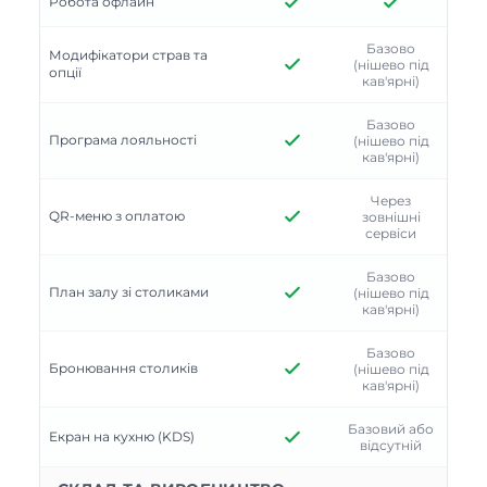
Робота офлайн
Базово
Модифікатори страв та
(нішево під
опції
кав'ярні)
Базово
Програма лояльності
(нішево під
кав'ярні)
Через
QR-меню з оплатою
зовнішні
сервіси
Базово
План залу зі столиками
(нішево під
кав'ярні)
Базово
Бронювання столиків
(нішево під
кав'ярні)
Базовий або
Екран на кухню (KDS)
відсутній