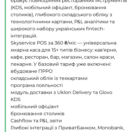
бракує повноцінних ресторанних інструментів
(KDS, мобільний офіціант, бронювання
столиків), глибокого складського обліку з
технологічними картами, P&L аналітики та
широкого набору українських fintech-
інтеграцій.
Skyservice POS за 360 ₴/міс — універсальна
хмарна каса для 15+ типів бізнесу: кав'ярня,
кафе, ресторан, бар, магазин, салон краси,
пекарня. У базовий тариф уже включені:
вбудоване ПРРО
складський облік із техкартами
програма лояльності
модуль доставки з Uklon Delivery та Glovo
KDS
мобільний офіціант
бронювання столиків
Cashflow та P&L звіти
Глибокі інтеграції з ПриватБанком, Monobank,