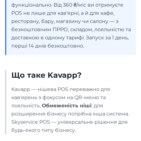
функціонально. Від 360 ₴/міс ви отримуєте
Аптека
POS не лише для кав'ярні, а й для кафе,
ресторану, бару, магазину чи салону — з
ВИРОБНИЦТВО
безкоштовним ПРРО, складом, лояльністю та
доставкою в одному тарифі. Запуск за 1 день,
Пекарня
перші 14 днів безкоштовно.
Інтеграції які забезпечують
Кондитерська
роботу вашого бізнесу
Що таке Kavapp?
Список інтеграцій
ПОСЛУГИ
Kavapp — нішева POS переважно для
Перейти
кав'ярень з фокусом на QR-меню та
Бізнес
лояльність.
Обмеженість ніші
: для
розширення бізнесу потрібна інша система.
Франшиза
Skyservice POS — універсальне рішення для
будь-якого типу бізнесу.
Доставка їжі