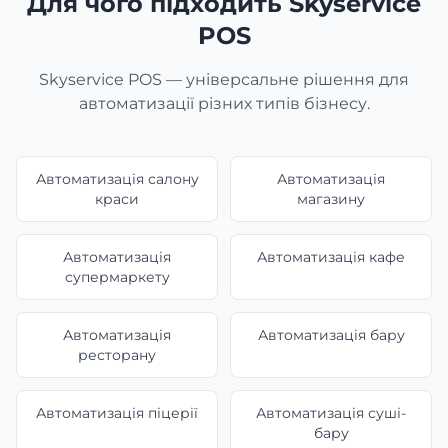
Для чого підходить Skyservice
POS
Skyservice POS — універсальне рішення для
автоматизації різних типів бізнесу.
Автоматизація салону
Автоматизація
краси
магазину
Автоматизація
Автоматизація кафе
супермаркету
Автоматизація
Автоматизація бару
ресторану
Автоматизація піцерії
Автоматизація суші-
бару