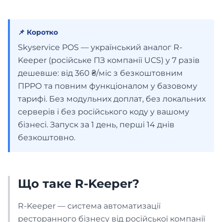
Аптека
📌 Коротко
ВИРОБНИЦТВО
Skyservice POS — український аналог R-
Keeper (російське ПЗ компанії UCS) у 7 разів
Пекарня
дешевше: від 360 ₴/міс з безкоштовним
ПРРО та повним функціоналом у базовому
Інтеграції які забезпечують
тарифі. Без модульних доплат, без локальних
Кондитерська
роботу вашого бізнесу
серверів і без російського коду у вашому
Список інтеграцій
бізнесі. Запуск за 1 день, перші 14 днів
ПОСЛУГИ
безкоштовно.
Перейти
Бізнес
Що таке R-Keeper?
Франшиза
R-Keeper — система автоматизації
ресторанного бізнесу від російської компанії
Доставка їжі