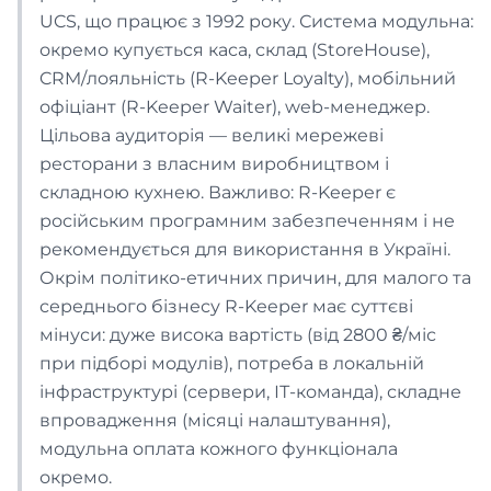
UCS, що працює з 1992 року. Система модульна:
окремо купується каса, склад (StoreHouse),
Шиномонтаж
CRM/лояльність (R-Keeper Loyalty), мобільний
офіціант (R-Keeper Waiter), web-менеджер.
Автомийка
Цільова аудиторія — великі мережеві
ресторани з власним виробництвом і
складною кухнею. Важливо: R-Keeper є
Лікарня
російським програмним забезпеченням і не
рекомендується для використання в Україні.
Стоматологія
Окрім політико-етичних причин, для малого та
середнього бізнесу R-Keeper має суттєві
мінуси: дуже висока вартість (від 2800 ₴/міс
Ветеринарна клініка
при підборі модулів), потреба в локальній
інфраструктурі (сервери, ІТ-команда), складне
Спа-Салон
впровадження (місяці налаштування),
модульна оплата кожного функціонала
окремо.
Салон краси