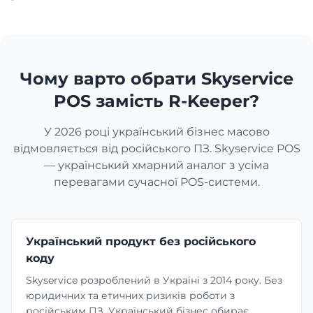
Перукарня
Чому варто обрати Skyservice
Манікюрний салон
POS замість R-Keeper?
Косметологія
У 2026 році український бізнес масово
відмовляється від російського ПЗ. Skyservice POS
— український хмарний аналог з усіма
перевагами сучасної POS-системи.
Український продукт без російського
коду
Skyservice розроблений в Україні з 2014 року. Без
юридичних та етичних ризиків роботи з
російським ПЗ. Український бізнес обирає