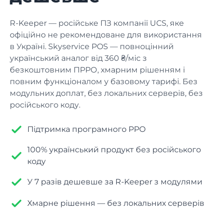
Керування фінансами
Касові кошти, витрати, звіти
Контакти
Ресторан
R-Keeper — російське ПЗ компанії UCS, яке
Залишились питання? Зв'яжіться з нами
офіційно не рекомендоване для використання
POS-термінал
в Україні. Skyservice POS — повноцінний
Блог
Їдальня
Продаж, друк чеку, касові операції
український аналог від 360 ₴/міс з
Найкорисніша інформація в одному місці
безкоштовним ПРРО, хмарним рішенням і
Складський облік
повним функціоналом у базовому тарифі. Без
Піцерія
Надходження, списання та інвентаризація
модульних доплат, без локальних серверів, без
російського коду.
Статистика
Суші бар
ABC-аналіз, рух товару, звіти
Підтримка програмного РРО
Безпека
Фаст-фуд
100% український продукт без російського
Права доступу, небезпечні операції
коду
Фудтрак
ІНТЕГРАЦІЇ
У 7 разів дешевше за R-Keeper з модулями
Kitchen Screen
Хмарне рішення — без локальних серверів
Кал'янна
Робота з замовленнями через екран