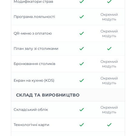
Модифікатори страв
Окремий
Програма лояльності
модуль
Окремий
QR-меню з оплатою
модуль
План залу зі столиками
Окремий
Бронювання столиків
модуль
Окремий
Екран на кухню (KDS)
модуль
СКЛАД ТА ВИРОБНИЦТВО
Окремий
Складський облік
модуль
Технологічні карти