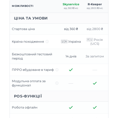
Skyservice
R-Keeper
МОЖЛИВОСТІ
від 360 ₴/міс
від 2800 ₴/міс
ЦІНА ТА УМОВИ
Стартова ціна
від 360 ₴
від 2800 ₴
🇷🇺 Росія
Країна походження
ⓘ
🇺🇦 Україна
(UCS)
Безкоштовний тестовий
14 днів
За запитом
період
—
ПРРО вбудоване в тариф
ⓘ
Модульна оплата за
—
ⓘ
функціонал
POS-ФУНКЦІЇ
Робота офлайн