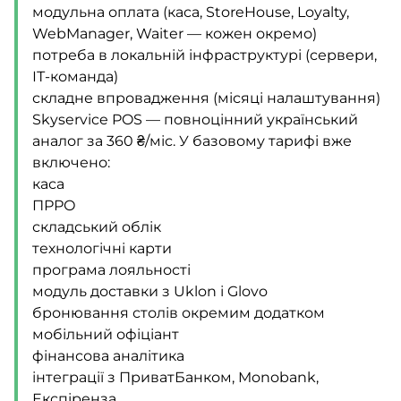
модульна оплата (каса, StoreHouse, Loyalty,
WebManager, Waiter — кожен окремо)
потреба в локальній інфраструктурі (сервери,
ІТ-команда)
складне впровадження (місяці налаштування)
Skyservice POS — повноцінний український
аналог за 360 ₴/міс. У базовому тарифі вже
включено:
каса
ПРРО
складський облік
технологічні карти
програма лояльності
модуль доставки з Uklon і Glovo
бронювання столів окремим додатком
мобільний офіціант
фінансова аналітика
інтеграції з ПриватБанком, Monobank,
Експіренза