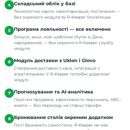
Складський облік у базі
4
Технологічні карти, інвентаризація, постачання —
без окремого модуля як R-Keeper StoreHouse.
Програма лояльності — все включено
5
Бонуси, акції, нові шаблони (Купи 4, День
народження) — без окремого R-Keeper Loyalty
модуля.
Модуль доставки з Uklon і Glovo
6
Створення доставки з каси, інтеграція з
агрегаторами. У R-Keeper потрібні додаткові
модулі.
Прогнозування та AI-аналітика
7
Прогноз продажів, ефективність персоналу, ABC-
аналіз — без переходу на старші тарифи.
Бронювання столів окремим додатком
8
Гості бронюють самостійно. R-Keeper не має