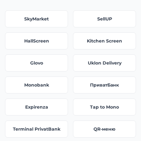
SkyMarket
SellUP
HallScreen
Kitchen Screen
Glovo
Uklon Delivery
Monobank
ПриватБанк
Expirenza
Tap to Mono
Terminal PrivatBank
QR-меню