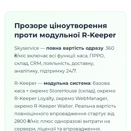
Прозоре ціноутворення
проти модульної R-Keeper
Skyservice —
повна вартість одразу
. 360
₴/міс включає всі функції: каса, ПРРО,
склад, CRM, лояльність, доставку,
аналітику, підтримку 24/7.
R-Keeper —
модульна система
: базова
каса + окремо StoreHouse (склад), окремо
R-Keeper Loyalty, окремо WebManager,
окремо R-Keeper Waiter. Реальна вартість
повноцінного впровадження стартує від
2800 ₴/міс плюс одноразові витрати на
сервери, ліцензії та впровадження.