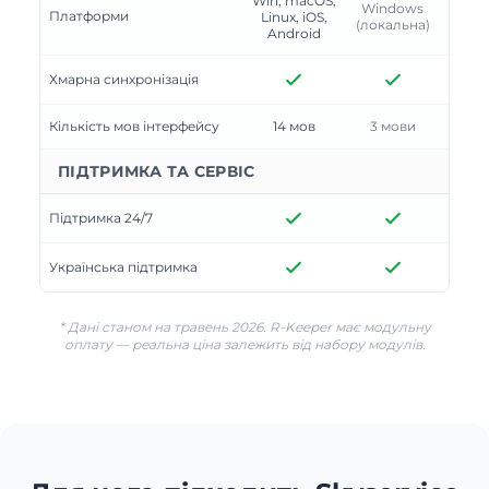
Win, macOS,
Windows
Платформи
Linux, iOS,
(локальна)
Android
Хмарна синхронізація
Кількість мов інтерфейсу
14 мов
3 мови
ПІДТРИМКА ТА СЕРВІС
Підтримка 24/7
Українська підтримка
* Дані станом на травень 2026. R-Keeper має модульну
оплату — реальна ціна залежить від набору модулів.