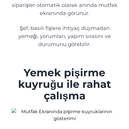
siparişler otomatik olarak anında mutfak
Eczane
ekranında görünür.
ÜRETME
Şef, basılı fişlere ihtiyaç duymadan
yemeği, yorumları, yapım sırasını ve
Fırın
durumunu görebilir.
İşletmenizin çalışmasını
Şekerleme
sağlayan entegrasyonlar
Yemek pişirme
Entegrasyonların listesi
HIZMETLER
kuyruğu ile rahat
Gitmek
İşletme
çalışma
Franchise
Yemek teslimatı