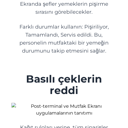
Ekranda şefler yemeklerin pişirme
sırasını görebilecekler.
Lastik montajı
Farklı durumlar kullanın: Pişiriliyor,
Tamamlandı, Servis edildi. Bu,
Araba yıkama
personelin mutfaktaki bir yemeğin
durumunu takip etmesini sağlar.
Hastane
Diş Hekimliği
Basılı çeklerin
reddi
Veteriner kliniği
Spa Salonu
Güzellik salonu
Kağıt ruloları yerine, tüm siparişler