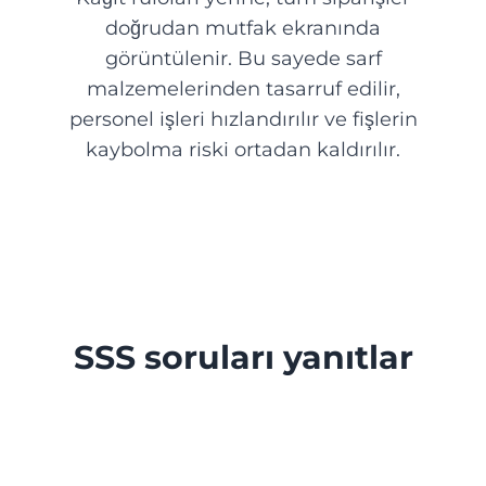
doğrudan mutfak ekranında
görüntülenir. Bu sayede sarf
Kuaför
malzemelerinden tasarruf edilir,
personel işleri hızlandırılır ve fişlerin
Manikür salonu
kaybolma riski ortadan kaldırılır.
Kozmetoloji
SSS soruları yanıtlar