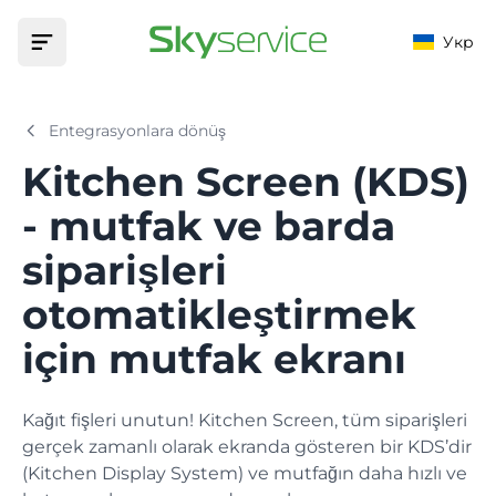
Укр
Ev
Entegrasyonlara dönüş
Kitchen Screen (KDS)
Ürün
- mutfak ve barda
FIRSATLAR
Otomasyon
siparişleri
Malileştirme
KURULUŞLAR
Fiyatlar
Nakit işlemlerinizi malileştirin
otomatikleştirmek
Çubuk
Destek
için mutfak ekranı
Menü
Ürünler, teknoloji kartları ve değiştiriciler
Bilgi tabanı
Kafe
Herhangi bir sorunun cevabını bulmanıza yardımcı
Kağıt fişleri unutun! Kitchen Screen, tüm siparişleri
Pazarlama
olacak
gerçek zamanlı olarak ekranda gösteren bir KDS’dir
Müşteriler, bonuslar, promosyonlar ve indirimler
Kafe
(Kitchen Display System) ve mutfağın daha hızlı ve
Uygulamalar