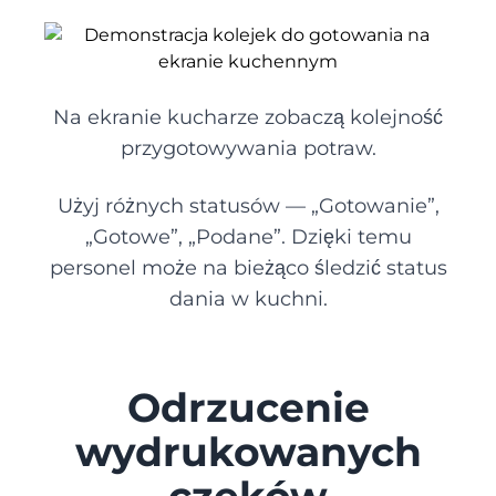
Montaż opon
Na ekranie kucharze zobaczą kolejność
Myjnia samochodowa
przygotowywania potraw.
Użyj różnych statusów — „Gotowanie”,
Szpital
„Gotowe”, „Podane”. Dzięki temu
personel może na bieżąco śledzić status
Stomatologia
dania w kuchni.
Klinika weterynaryjna
Odrzucenie
Salon Spa
wydrukowanych
Salon piękności