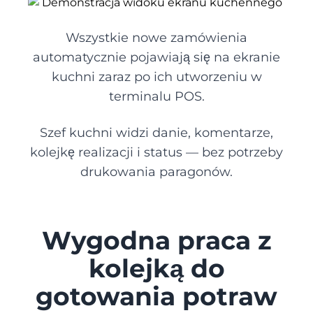
Apteka
Wszystkie nowe zamówienia
automatycznie pojawiają się na ekranie
PRODUKCJA
kuchni zaraz po ich utworzeniu w
terminalu POS.
Piekarnia
Szef kuchni widzi danie, komentarze,
Wyroby cukiernicze
Integracje, które zapewniają
kolejkę realizacji i status — bez potrzeby
ciągłość działania Twojej firmy
drukowania paragonów.
USŁUGI
Lista integracji
Iść
Biznes
Wygodna praca z
kolejką do
Koncesja
gotowania potraw
Dostawa jedzenia