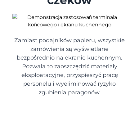
czeków
Salon fryzjerski
Salon manicure
Zamiast podajników papieru, wszystkie
zamówienia są wyświetlane
bezpośrednio na ekranie kuchennym.
Kosmetyka
Pozwala to zaoszczędzić materiały
eksploatacyjne, przyspieszyć pracę
personelu i wyeliminować ryzyko
zgubienia paragonów.