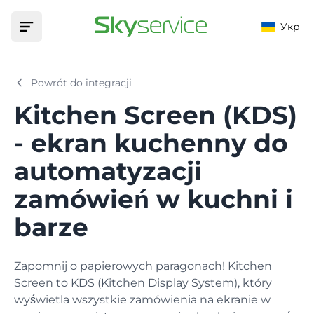
Укр
Dom
Powrót do integracji
Kitchen Screen (KDS)
Produkt
- ekran kuchenny do
MOŻLIWOŚCI
Automatyzacja
automatyzacji
Fiskalizacja
ZAKŁADY
Ceny
Fiskalizuj swoje transakcje gotówkowe
zamówień w kuchni i
Bar
Wsparcie
barze
Menu
Towary, karty technologiczne i modyfikatory
Baza wiedzy
Kawiarnia
Pomożemy Ci znaleźć odpowiedź na każde pytanie
Zapomnij o papierowych paragonach! Kitchen
Marketing
Screen to KDS (Kitchen Display System), który
Klienci, bonusy, promocje i rabaty
Aplikacje
Kawiarnia
wyświetla wszystkie zamówienia na ekranie w
Pobierz aplikację na swoje urządzenie