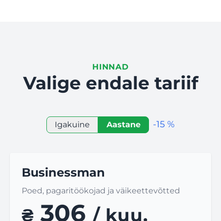
HINNAD
Valige endale tariif
-15 %
Igakuine
Aastane
Businessman
Poed, pagaritöökojad ja väikeettevõtted
306
₴
/ kuu.