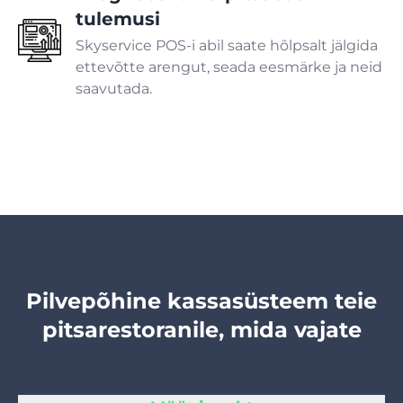
tulemusi
Skyservice POS-i abil saate hõlpsalt jälgida
Rehvide paigaldus
ettevõtte arengut, seada eesmärke ja neid
saavutada.
Autopesula
Haigla
Hambaravi
Loomakliinik
Pilvepõhine kassasüsteem teie
pitsarestoranile, mida vajate
Spaa salong
Ilusalong