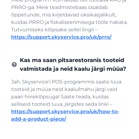
PRRO-ga. Meie teadmistebaas sisaldab
õppetunde, mis kirjeldavad üksikasjalikult,
kuidas PRRO ja fiskaliseerimisega tööle hakata.
Tutvumiseks klõpsake sellel lingil –
https://support.skyservice.pro/uk/prro/
Kas ma saan pitsarestoranis tooteid
valmistada ja neid kaalu järgi müüa?
Jah, Skyservice'i POS-programmis saate luua
tooteid ja müüa neid kaalu/mahu järgi vaid
paari hiireklõpsuga! Saate teada, kuidas
selliseid tooteid luua, järgides seda linki –
https://support.skyservice.pro/uk/how-to-
add-a-product-piece/