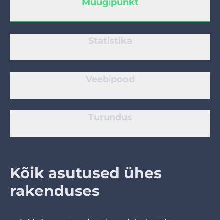
Müügipunkt
Juuksurisalong
Statistika
Maniküürisalong
Veebipood
Kosmeetika
Turundus
Kõik asutused ühes
rakenduses