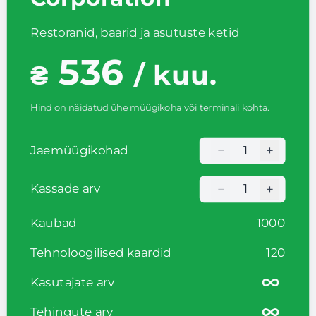
Restoranid, baarid ja asutuste ketid
536
₴
/ kuu.
Hind on näidatud ühe müügikoha või terminali kohta.
−
+
Jaemüügikohad
Кількість торгови
−
+
Kassade arv
Кількість торгови
Kaubad
1000
Tehnoloogilised kaardid
120
Kasutajate arv
Tehingute arv