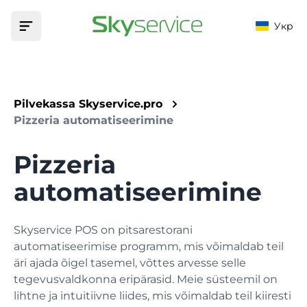
Укр
Avaleht
Pilvekassa Skyservice.pro
Toode
Pizzeria automatiseerimine
VÕIMALUSED
Automatiseerimine
Pizzeria
Fiskaliseerimine
ASUTUSED
Hinnad
automatiseerimine
Fiskaliseeri oma sularahatehingud
Baar
Tugi
Menüü
Skyservice POS on pitsarestorani
Kaubad, tehnoloogiakaardid ja modifikaatorid
Teadmusbaas
automatiseerimise programm, mis võimaldab teil
Kohvik
Aitab teil leida vastuse igale küsimusele
äri ajada õigel tasemel, võttes arvesse selle
Turundus
tegevusvaldkonna eripärasid. Meie süsteemil on
Kliendid, boonused, kampaaniad ja allahindlused
Rakendused
Kohvik
lihtne ja intuitiivne liides, mis võimaldab teil kiiresti
Laadige rakendus oma seadmesse alla