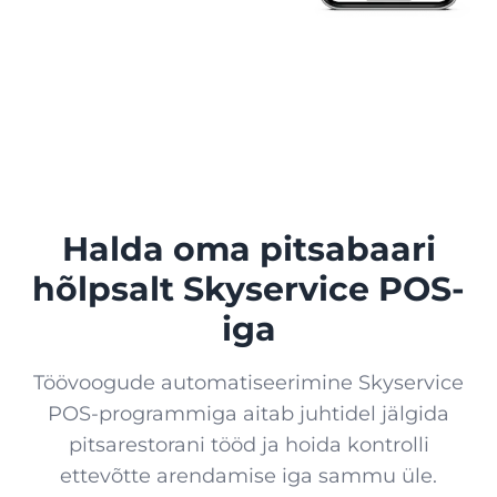
Lojaalsus
KAUBANDUS
Boonused, e-kaardid, kampaaniad ja analüütika
Kiosk
Sky Market
Veebipood teie ettevõttele
Butiik
ПриватБанк
Maksetehingute sünkroniseerimine
Halda oma pitsabaari
Turg
hõlpsalt Skyservice POS-
Термінал від ПриватБанк
Pood
Nutitelefoniga hankimine
iga
Термінал by Mono
Töövoogude automatiseerimine Skyservice
Juveelipood
Nutitelefoniga hankimine
POS-programmiga aitab juhtidel jälgida
pitsarestorani tööd ja hoida kontrolli
Mono kogemus
Lemmikloomapood
ettevõtte arendamise iga sammu üle.
QR-menüü, maksmine ja nõuanded