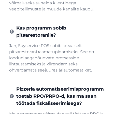
võimaluseks suhelda klientidega
veebitellimuste ja muude kanalite kaudu.
Kas programm sobib
pitsarestoranile?
Jah, Skyservice POS sobib ideaalselt
pitsarestorani raamatupidamiseks. See on
loodud aeganõudvate protsesside
lihtsustamiseks ja kiirendamiseks,
ohverdamata seejuures äriautomaatikat.
Pizzeria automatiseerimisprogramm
toetab RPO/PRPO-d, kas ma saan
töötada fiskaliseerimisega?
Meie programm võimaldab teil töötada RRO ja