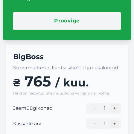
Proovige
BigBoss
Supermarketid, frantsiisikettid ja ilusalongid
765
₴
/ kuu.
Hind on näidatud ühe müügikoha või terminali kohta.
−
+
Jaemüügikohad
Кількість торгови
−
+
Kassade arv
Кількість торгови