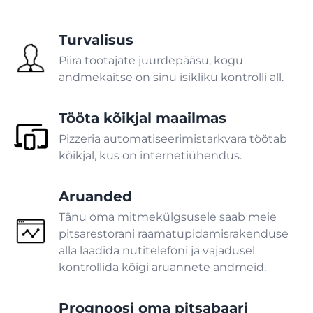
Apteek
Turvalisus
Piira töötajate juurdepääsu, kogu
TOOTMINE
andmekaitse on sinu isikliku kontrolli all.
Pagariäri
Tööta kõikjal maailmas
Integratsioonid, mis hoiavad
Pizzeria automatiseerimistarkvara töötab
Maiustused
teie ettevõtte töös
kõikjal, kus on internetiühendus.
Integratsioonide loend
TEENUSED
Aruanded
Mine
Tänu oma mitmekülgsusele saab meie
Äri
pitsarestorani raamatupidamisrakenduse
alla laadida nutitelefoni ja vajadusel
Frantsiis
kontrollida kõigi aruannete andmeid.
Prognoosi oma pitsabaari
Toidu kohaletoimetamine