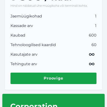
Hind on näidatud ühe müügikoha või terminali kohta.
Jaemüügikohad
1
Kassade arv
1
Kaubad
600
Tehnoloogilised kaardid
60
Kasutajate arv
Tehingute arv
Proovige
Corporation