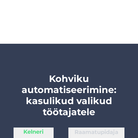
Kohviku
automatiseerimine:
kasulikud valikud
töötajatele
Kelneri
Raamatupidaja