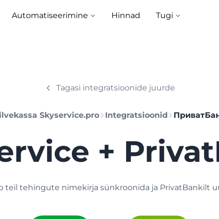
Automatiseerimine
Hinnad
Tugi
Tagasi integratsioonide juurde
ilvekassa Skyservice.pro
Integratsioonid
ПриватБа
ervice + Priva
eil tehingute nimekirja sünkroonida ja PrivatBankilt uu