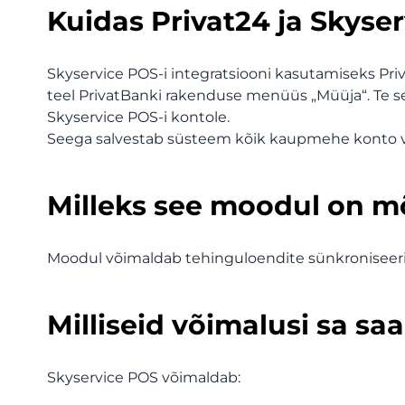
Kuidas Privat24 ja Skyser
Skyservice POS-i integratsiooni kasutamiseks Pri
teel PrivatBanki rakenduse menüüs „Müüja“. Te seo
Skyservice POS-i kontole.
Seega salvestab süsteem kõik kaupmehe konto vä
Milleks see moodul on 
Moodul võimaldab tehinguloendite sünkroniseerimi
Milliseid võimalusi sa sa
Skyservice POS võimaldab: