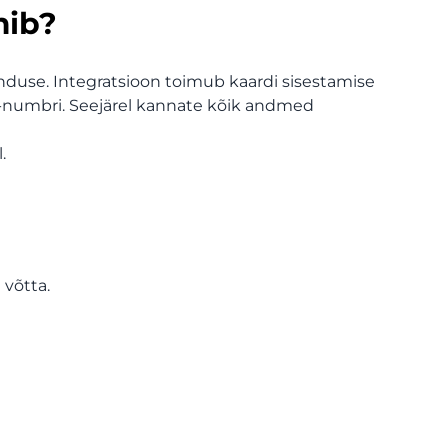
mib?
nduse. Integratsioon toimub kaardi sisestamise
 ID-numbri. Seejärel kannate kõik andmed
.
 võtta.