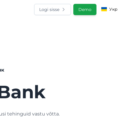
Укр
Logi sisse
Demo
нк
tBank
si tehinguid vastu võtta.