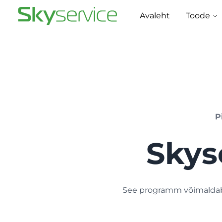
Avaleht
Toode
P
Skys
See programm võimaldab t