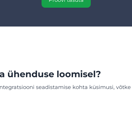
Proovi tasuta
a ühenduse loomisel?
-i integratsiooni seadistamise kohta küsimusi, võ