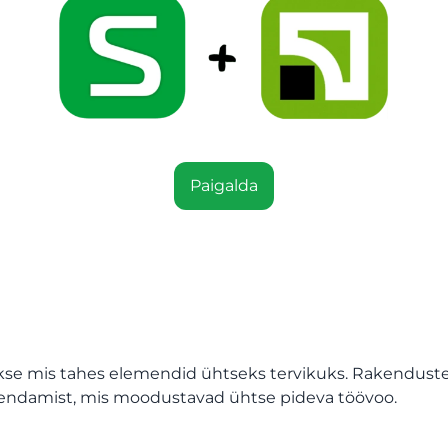
Paigalda
akse mis tahes elemendid ühtseks tervikuks. Rakendust
ühendamist, mis moodustavad ühtse pideva töövoo.