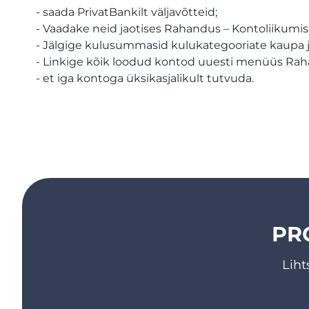
- saada PrivatBankilt väljavõtteid;
- Vaadake neid jaotises Rahandus – Kontoliikumis
- Jälgige kulusummasid kulukategooriate kaupa 
- Linkige kõik loodud kontod uuesti menüüs Rah
- et iga kontoga üksikasjalikult tutvuda.
PR
Liht