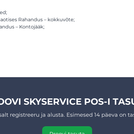
ed;
jaotises Rahandus – kokkuvõte;
andus – Kontojääk;
OOVI SKYSERVICE POS-I TAS
salt registreeru ja alusta. Esimesed 14 päeva on ta