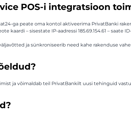
vice POS-i integratsioon toi
vat24-ga peate oma kontol aktiveerima PrivatBanki rake
te kaardi – sisestate IP-aadressi 185.69.154.61 – saate
ljavõtted ja sünkroniseerib need kahe rakenduse vahel
mõeldud?
st ja võimaldab teil PrivatBankilt uusi tehinguid vastu
ad?