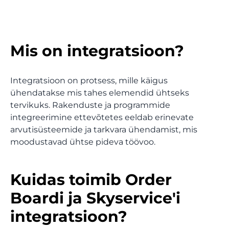
Lojaalsus
KAUBANDUS
Boonused, e-kaardid, kampaaniad ja analüütika
Kiosk
Mis on integratsioon?
Sky Market
Veebipood teie ettevõttele
Butiik
Integratsioon on protsess, mille käigus
ühendatakse mis tahes elemendid ühtseks
ПриватБанк
tervikuks. Rakenduste ja programmide
Maksetehingute sünkroniseerimine
Turg
integreerimine ettevõtetes eeldab erinevate
arvutisüsteemide ja tarkvara ühendamist, mis
Термінал від ПриватБанк
moodustavad ühtse pideva töövoo.
Pood
Nutitelefoniga hankimine
Термінал by Mono
Kuidas toimib Order
Juveelipood
Nutitelefoniga hankimine
Boardi ja Skyservice'i
Mono kogemus
Lemmikloomapood
integratsioon?
QR-menüü, maksmine ja nõuanded