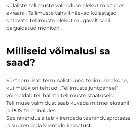
külaliste tellimuste valmiduse olekut mis tahes
ekraanil. Tellimuste tahvlil näevad külastajad
Rehvide paigaldus
ootavate tellimuste olekut mugavalt saali
paigaldatud monitoril.
Autopesula
Milliseid võimalusi sa
Haigla
saad?
Hambaravi
Süsteem lisab terminalist uued tellimused kohe,
kui müük on tehtud. „Tellimuste juhtpaneel“
võimaldab teil hallata tellimuste staatuseid.
Loomakliinik
Tellimuse valmidust saab kuvada mitmel ekraanil
ja POS-terminalides.
See rakendus aitab kiirendada teenindusprotsessi
Spaa salong
ja suurendada klientide kaasatust.
Ilusalong