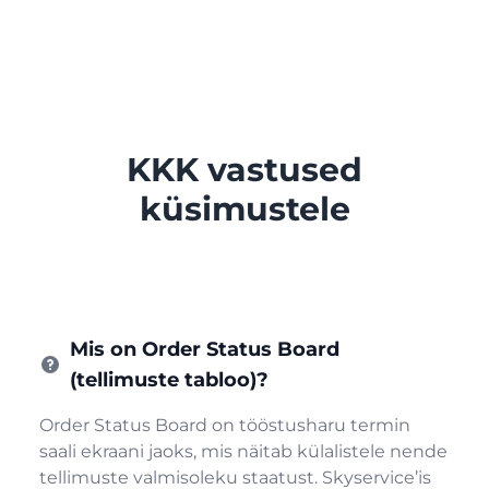
Juuksurisalong
Maniküürisalong
KKK vastused
küsimustele
Kosmeetika
Mis on Order Status Board
(tellimuste tabloo)?
Order Status Board on tööstusharu termin
saali ekraani jaoks, mis näitab külalistele nende
tellimuste valmisoleku staatust. Skyservice’is