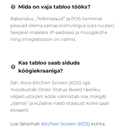
Mida on vaja tabloo tööks?
Rakendus „Tellimislaud” ja POS-terminal
peavad olema samas kohtvõrgus (üks ruuter).
Seejärel määrate IP-aadressi ja müügikoha
ning integratsioon on valmis.
Kas tabloo saab siduda
köögiekraaniga?
Jah. Koos Kitchen Screen (KDS)-iga
moodustab Order Status Board täieliku
väljastustsükli: köök valmistab roa, märgib
„Valmis” ja külaline näeb staatust kohe saali
ekraanil.
Loe lähemalt
Kitchen Screen (KDS)
kohta.