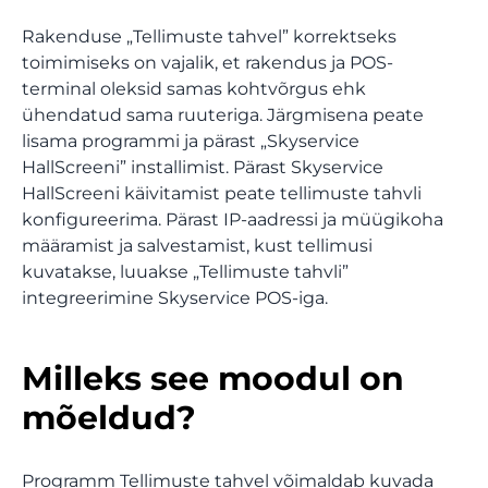
Apteek
Rakenduse „Tellimuste tahvel” korrektseks
toimimiseks on vajalik, et rakendus ja POS-
terminal oleksid samas kohtvõrgus ehk
TOOTMINE
ühendatud sama ruuteriga. Järgmisena peate
lisama programmi ja pärast „Skyservice
Pagariäri
HallScreeni” installimist. Pärast Skyservice
HallScreeni käivitamist peate tellimuste tahvli
Integratsioonid, mis hoiavad
konfigureerima. Pärast IP-aadressi ja müügikoha
Maiustused
teie ettevõtte töös
määramist ja salvestamist, kust tellimusi
Integratsioonide loend
kuvatakse, luuakse „Tellimuste tahvli”
TEENUSED
integreerimine Skyservice POS-iga.
Mine
Äri
Milleks see moodul on
mõeldud?
Frantsiis
Programm Tellimuste tahvel võimaldab kuvada
Toidu kohaletoimetamine