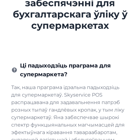
забеспячэнні для
бухгалтарскага ўліку ў
супермаркетах
Ці падыходзіць праграма для
супермаркета?
Так, наша праграма ідэальна падыходзіць
для супермаркетаў. Skyservice POS
распрацавана для задавальнення патрэб
розных тыпаў гандлёвых кропак, у тым ліку
супермаркетаў. Яна забяспечвае шырокі
спектр функцыянальных магчымасцей для
эфектыўнага кіравання тавараабаротам,
складской лагістыкай і абслугоўваннем