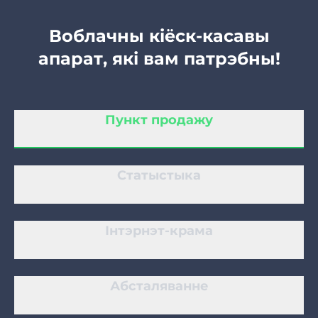
Воблачны кіёск-касавы
Цырульня
апарат, які вам патрэбны!
Салон манікюру
Пункт продажу
Касметалогія
Статыстыка
Інтэрнэт-крама
Абсталяванне