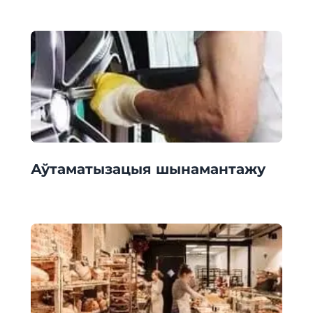
Аўтаматызацыя шынамантажу