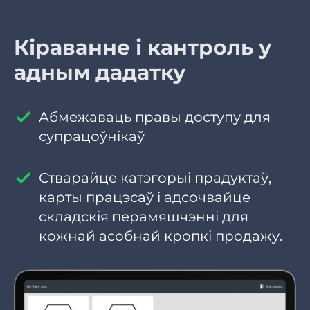
Кіраванне і кантроль у
адным дадатку
Абмежаваць правы доступу для
супрацоўнікаў
Стварайце катэгорыі прадуктаў,
карты працэсаў і адсочвайце
складскія перамяшчэнні для
кожнай асобнай кропкі продажу.