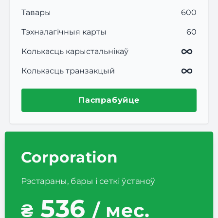
Тавары
600
Тэхналагічныя карты
60
Колькасць карыстальнікаў
Колькасць транзакцый
Паспрабуйце
Corporation
Рэстараны, бары і сеткі ўстаноў
536
₴
/ мес.