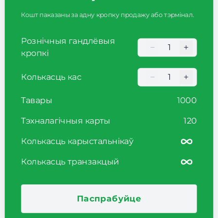
Кошт паказаны за адну кропку продажу або тэрмінал.
Рознічныя гандлёвыя
−
+
Кількість торгови
кропкі
−
+
Колькасць кас
Кількість торгови
Тавары
1000
Тэхналагічныя карты
120
Колькасць карыстальнікаў
Колькасць транзакцый
Паспрабуйце