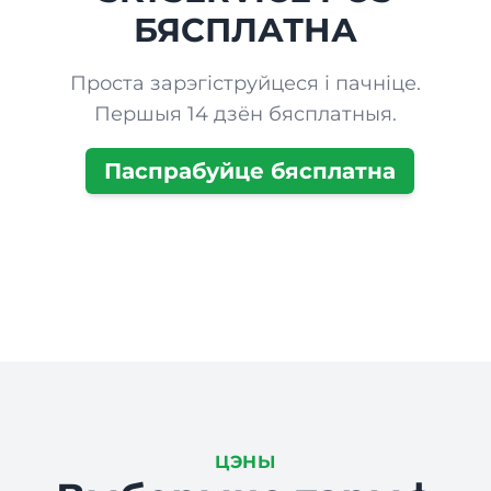
БЯСПЛАТНА
Проста зарэгіструйцеся і пачніце.
Першыя 14 дзён бясплатныя.
Паспрабуйце бясплатна
ЦЭНЫ