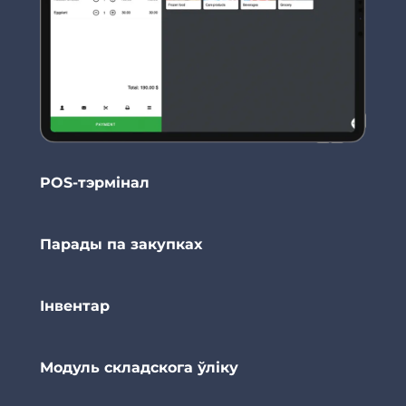
POS-тэрмінал
Парады па закупках
Інвентар
Модуль складскога ўліку