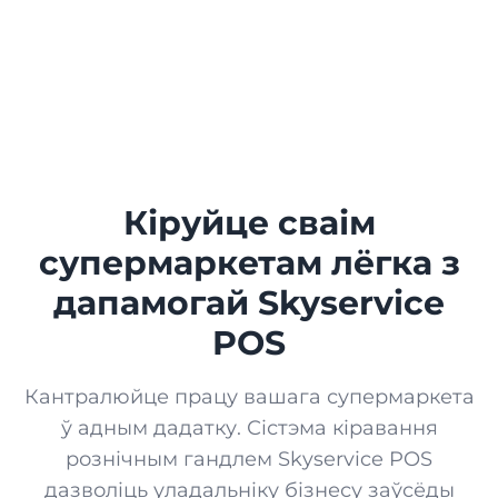
Лаяльнасць
ГАНДАЛЬ
Бонусы, электронныя карты, акцыі і аналітыка
Кіёск
Скай-маркет
Інтэрнэт-крама для вашай установы
Буцік
ПриватБанк
Кіруйце сваім
Сінхранізацыя плацежных аперацый
Рынак
супермаркетам лёгка з
Термінал від ПриватБанк
дапамогай Skyservice
Крама
Атрыманне на смартфоне
POS
Термінал by Mono
Ювелірная крама
Кантралюйце працу вашага супермаркета
Атрыманне на смартфоне
ў адным дадатку. Сістэма кіравання
Вопыт ад мона
Зоамагазін
рознічным гандлем Skyservice POS
QR-меню, аплата і чаявыя
дазволіць уладальніку бізнесу заўсёды