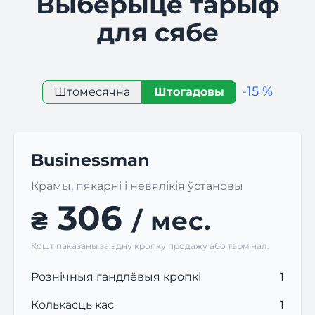
Выберыце тарыф
для сябе
-15 %
Штомесячна
Штогадовы
Businessman
Крамы, пякарні і невялікія ўстановы
306
₴
/ мес.
Кошт паказаны за адну кропку продажу або тэрмінал.
Рознічныя гандлёвыя кропкі
1
Колькасць кас
1