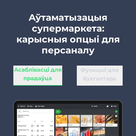
Аўтаматызацыя
супермаркета:
карысныя опцыі для
персаналу
Асаблівасці для
Функцыі для
прадаўца
бухгалтара