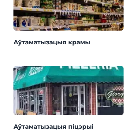
Аўтаматызацыя крамы
Аўтаматызацыя піцэрыі