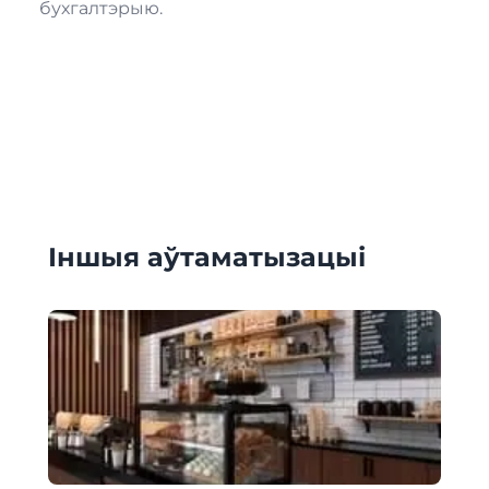
бухгалтэрыю.
Іншыя аўтаматызацыі