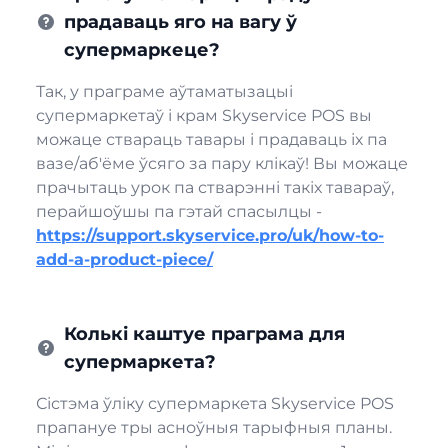
прадаваць яго на вагу ў
супермаркеце?
Так, у праграме аўтаматызацыі
супермаркетаў і крам Skyservice POS вы
можаце ствараць тавары і прадаваць іх па
вазе/аб'ёме ўсяго за пару клікаў! Вы можаце
прачытаць урок па стварэнні такіх тавараў,
перайшоўшы па гэтай спасылцы -
https://support.skyservice.pro/uk/how-to-
add-a-product-piece/
Колькі каштуе праграма для
супермаркета?
Сістэма ўліку супермаркета Skyservice POS
прапануе тры асноўныя тарыфныя планы.