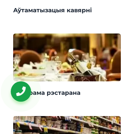
Аўтаматызацыя кавярні
Праграма рэстарана