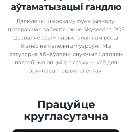
аўтаматызацыі гандлю
Дзякуючы шырокаму функцыяналу,
праграмнае забеспячэнне Skyservice POS
дазваляе сваім карыстальнікам весці
бізнес на належным узроўні. Мы
рэгулярна абнаўляем існуючыя і дадаем
патрэбныя опцыі ў сістэму — усё для
зручнасці нашых кліентаў!
Працуйце
кругласутачна