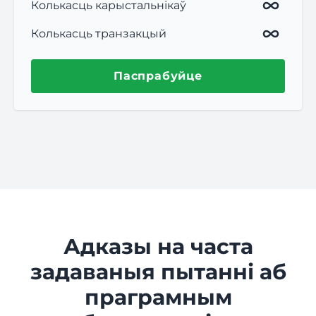
Колькасць карыстальнікаў
Колькасць транзакцый
Паспрабуйце
Адказы на часта
задаваныя пытанні аб
праграмным