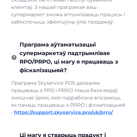
кліентаў. З нашай праграмай ваш
супермаркет зможа аптымізаваць працэсы і
забяспечыць эфектыўны ўлік продажаў.
Праграма аўтаматызацыі
супермаркетаў падтрымлівае
RPO/PRPO, ці магу я працаваць з
фіскалізацыяй?
Праграма Skyservice POS дазваляе
працаваць з PPO і PRRO. Наша база ведаў
змяшчае ўрокі, якія падрабязна апісваюць,
як пачаць працаваць з PRRO і фіскалізацыяй
-
https://support.skyservice.pro/uk/prro/
Ці магу я стварыць прадукт і