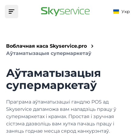
Укр
Галоўная
Воблачная каса Skyservice.pro
Прадукт
Аўтаматызацыя супермаркетаў
МАГЧЫМАСЦІ
Аўтаматызацыя
Аўтаматызацыя
Фіскалізацыя
УСТАНОВЫ
Цэны
супермаркетаў
Фіскалізуйце свае грашовыя аперацыі
Бар
Падтрымка
Меню
Праграма аўтаматызацыі гандлю POS ад
Тавары, тэхналагічныя карты і мадыфікатары
База ведаў
Skyservice дапаможа вам наладзіць працу ў
Кафэ
Дапаможа знайсці адказ на любое пытанне
супермаркетах і крамах. Простая і зручная
Маркетынг
сістэма дазволіць вам хутка пачаць працу і
Кліенты, бонусы, акцыі і зніжкі
Прыкладанні
Кафэ
заняць годнае месца сярод канкурэнтаў.
Запампуйце праграму на сваю прыладу