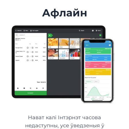
Афлайн
Нават калі Інтэрнэт часова
недаступны, усе ўведзеныя ў