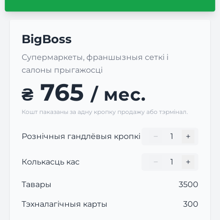
BigBoss
Супермаркеты, франшызныя сеткі і
салоны прыгажосці
765
₴
/ мес.
Кошт паказаны за адну кропку продажу або тэрмінал.
−
+
Рознічныя гандлёвыя кропкі
Кількість торгови
−
+
Колькасць кас
Кількість торгови
Тавары
3500
Тэхналагічныя карты
300