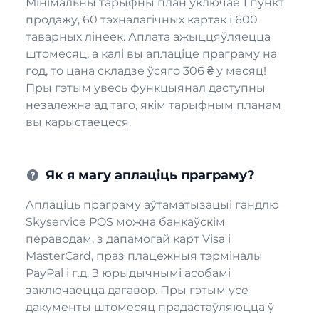
Мінімальны тарыфны план уключае 1 пункт
продажу, 60 тэхналагічных картак і 600
таварных лінеек. Аплата ажыццяўляецца
штомесяц, а калі вы аплаціце праграму на
год, то цана складзе ўсяго 306 ₴ у месяц!
Пры гэтым увесь функцыянал даступны
незалежна ад таго, якім тарыфным планам
вы карыстаецеся.
Як я магу аплаціць праграму?
Аплаціць праграму аўтаматызацыі гандлю
Skyservice POS можна банкаўскім
пераводам, з дапамогай карт Visa і
MasterCard, праз плацежныя тэрміналы
PayPal і г.д. З юрыдычнымі асобамі
заключаецца дагавор. Пры гэтым усе
дакументы штомесяц прадастаўляюцца ў