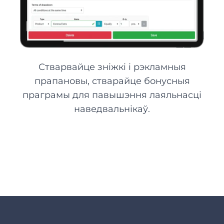
Стварвайце зніжкі і рэкламныя
прапановы, стварайце бонусныя
праграмы для павышэння лаяльнасці
наведвальнікаў.