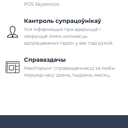
POS Skyservice.
Шынамантаж
Кантроль супрацоўнікаў
Уся інфармацыя пра адкрыццё і
Аўтамыйка
закрыццё змен, колькасць
адпрацаваных гадзін у вас пад рукой.
Шпіталь
Справаздачы
Маніторынг справаздачнасці за любы
Стаматалогія
перыяд часу: дзень, тыдзень, месяц.
Ветэрынарная клініка
Спа-салон
Салон прыгажосці