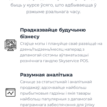
быць у курсе ўсяго, што адбываецца ў
Аптэка
рэжыме рэальнага часу.
ВЫТВОРЧАСЦЬ
Прадказвайце будучыню
Пякарня
бізнесу
Стаўце мэты і плануйце сваё развіццё на
Інтэграцыі, якія
Кандытарскія вырабы
дзень/тыдзень/месяц наперад з
падтрымліваюць
дапамогай сістэмы аўтаматызацыі
бесперапыннасць вашага
рознічнага гандлю Skyservice POS.
ПАСЛУГІ
бізнесу
Спіс інтэграцый
Разумная аналітыка
Бізнес
Сачыце за статыстыкай і аналітыкай
Ісці
продажаў; адсочвайце найбольш
Франшыза
прыбытковыя гадзіны і якія тавары
найбольш папулярныя з дапамогай
праграмнага забеспячэння для ўліку
Дастаўка ежы