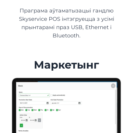
Праграма аўтаматызацыі гандлю
Skyservice POS інтэгруецца з усімі
прынтарамі праз USB, Ethernet і
Bluetooth.
Маркетынг