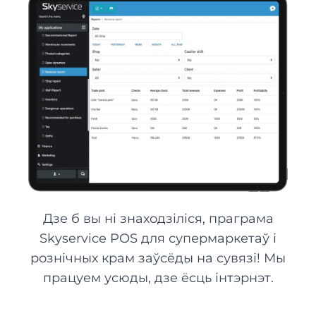
Дзе б вы ні знаходзіліся, праграма
Skyservice POS для супермаркетаў і
рознічных крам заўсёды на сувязі! Мы
працуем усюды, дзе ёсць інтэрнэт.