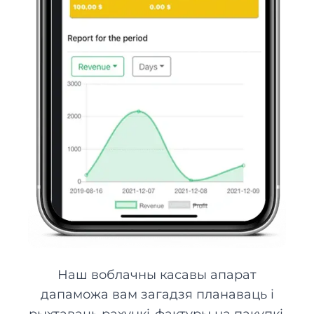
Наш воблачны касавы апарат
дапаможа вам загадзя планаваць і