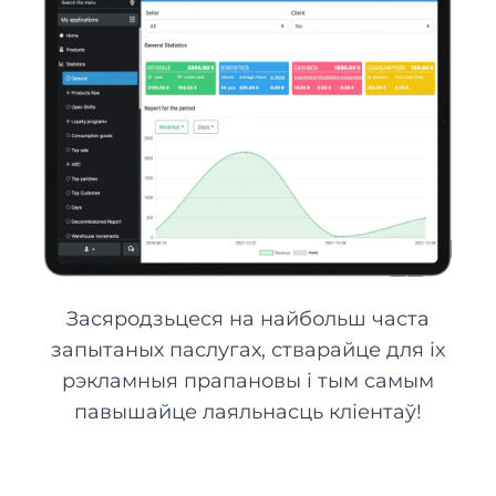
Засяродзьцеся на найбольш часта
запытаных паслугах, стварайце для іх
рэкламныя прапановы і тым самым
павышайце лаяльнасць кліентаў!