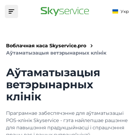
Укр
Галоўная
Воблачная каса Skyservice.pro
Прадукт
Аўтаматызацыя ветэрынарных клінік
МАГЧЫМАСЦІ
Аўтаматызацыя
Аўтаматызацыя
Фіскалізацыя
УСТАНОВЫ
Цэны
ветэрынарных
Фіскалізуйце свае грашовыя аперацыі
Бар
Падтрымка
клінік
Меню
Тавары, тэхналагічныя карты і мадыфікатары
База ведаў
Кафэ
Праграмнае забеспячэнне для аўтаматызацыі
Дапаможа знайсці адказ на любое пытанне
Маркетынг
POS-клінік Skyservice - гэта найлепшае рашэнне
Кліенты, бонусы, акцыі і зніжкі
Прыкладанні
для павышэння прадукцыйнасці і спрашчэння
Кафэ
Запампуйце праграму на сваю прыладу
працы вас і вашых супрацоўнікаў.