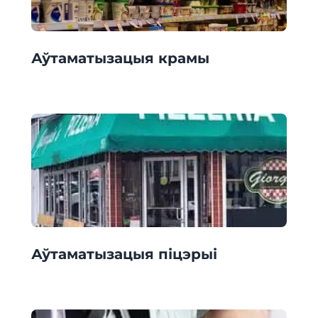
Аўтаматызацыя крамы
Аўтаматызацыя піцэрыі