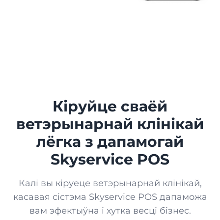
Лаяльнасць
ГАНДАЛЬ
Бонусы, электронныя карты, акцыі і аналітыка
Кіёск
Скай-маркет
Інтэрнэт-крама для вашай установы
Буцік
ПриватБанк
Кіруйце сваёй
Сінхранізацыя плацежных аперацый
Рынак
ветэрынарнай клінікай
Термінал від ПриватБанк
лёгка з дапамогай
Крама
Атрыманне на смартфоне
Skyservice POS
Термінал by Mono
Ювелірная крама
Атрыманне на смартфоне
Калі вы кіруеце ветэрынарнай клінікай,
касавая сістэма Skyservice POS дапаможа
Вопыт ад мона
Зоамагазін
вам эфектыўна і хутка весці бізнес.
QR-меню, аплата і чаявыя