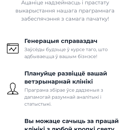
Ацаніце надзейнасць і прастату
Аптэка
выкарыстання нашага праграмнага
забеспячэння з самага пачатку!
ВЫТВОРЧАСЦЬ
Пякарня
Генерацыя справаздач
Заўсёды будзьце ў курсе таго, што
Інтэграцыі, якія
адбываецца ў вашым бізнэсе!
Кандытарскія вырабы
падтрымліваюць
бесперапыннасць вашага
Плануйце развіццё вашай
ПАСЛУГІ
бізнесу
ветэрынарнай клінікі
Спіс інтэграцый
Праграма збірае ўсе дадзеныя з
Бізнес
дапамогай разумнай аналітыкі і
Ісці
статыстыкі.
Франшыза
Вы можаце сачыць за працай
Дастаўка ежы
клінікі з любой кропкі свету