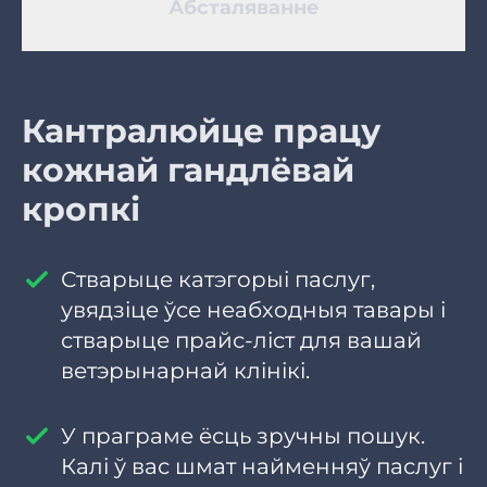
Абсталяванне
Кантралюйце працу
кожнай гандлёвай
кропкі
Стварыце катэгорыі паслуг,
увядзіце ўсе неабходныя тавары і
стварыце прайс-ліст для вашай
ветэрынарнай клінікі.
У праграме ёсць зручны пошук.
Калі ў вас шмат найменняў паслуг і