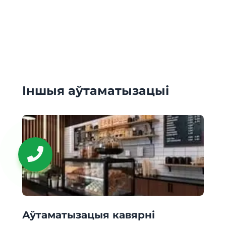
Іншыя аўтаматызацыі
Аўтаматызацыя кавярні