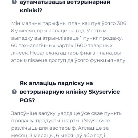
аўтаматызацыі ветэрынарнай
клінікі?
Мінімальны тарыфны план каштуе ўсяго 306
₴ у месяц пры аплаце на год. У гэтым
выпадку вы атрымліваеце 1 пункт продажу,
60 тэхналагічных картак і 600 таварных
лінеек. Незалежна ад тарыфнага плана, вы
атрымліваеце доступ да ўсяго функцыяналу!
Як аплаціць падпіску на
ветэрынарную клініку Skyservice
POS?
Запоўніце заяўку, увядзіце ўсе свае пункты
продажу, прадукты і карты, і Skyservice
разлічыць для вас тарыф. Аплаціце за
месяц, 3 месяцы, 6 месяцаў або год і