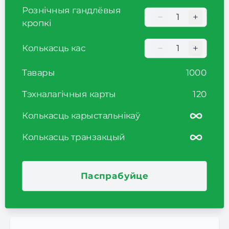
Рознічныя гандлёвыя
−
+
Кількість торгови
кропкі
−
+
Колькасць кас
Кількість торгови
Тавары
1000
Тэхналагічныя карты
120
Колькасць карыстальнікаў
Колькасць транзакцый
Паспрабуйце