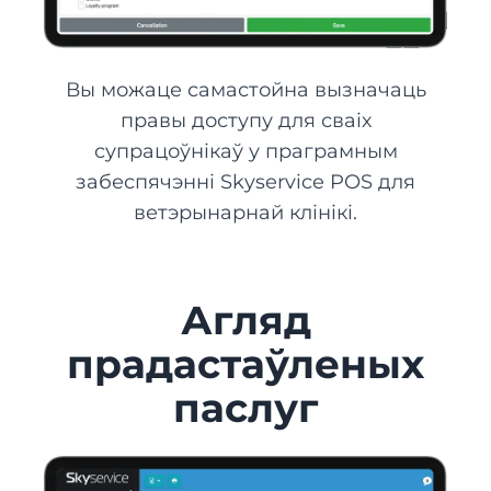
Вы можаце самастойна вызначаць
правы доступу для сваіх
супрацоўнікаў у праграмным
забеспячэнні Skyservice POS для
ветэрынарнай клінікі.
Агляд
прадастаўленых
паслуг