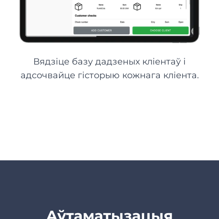
Вядзіце базу дадзеных кліентаў і
адсочвайце гісторыю кожнага кліента.
Аўтаматызацыя