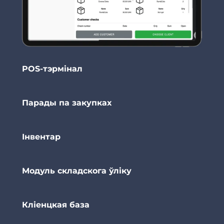
POS-тэрмінал
Парады па закупках
Інвентар
Модуль складскога ўліку
Кліенцкая база