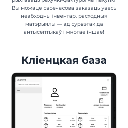
рыхтаваць рахункі-фактуры на пакупкі.
Вы можаце своечасова заказаць увесь
неабходны інвентар, расходныя
матэрыялы — ад сурвэтак да
антысептыкаў і многае іншае!
Кліенцкая база