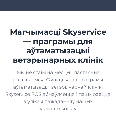
Магчымасці Skyservice
— праграмы для
аўтаматызацыі
ветэрынарных клінік
Мы не стаім на месцы і пастаянна
развіваемся! Функцыянал праграмы
аўтаматызацыі ветэрынарнай клінікі
Skyservice POS абнаўляецца і пашыраецца
з улікам пажаданняў нашых
карыстальнікаў.