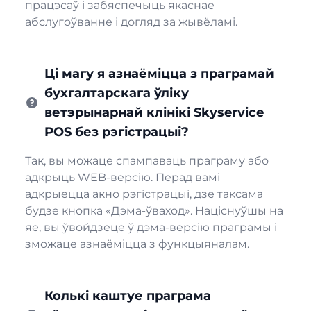
працэсаў і забяспечыць якаснае
абслугоўванне і догляд за жывёламі.
Ці магу я азнаёміцца з праграмай
бухгалтарскага ўліку
ветэрынарнай клінікі Skyservice
POS без рэгістрацыі?
Так, вы можаце спампаваць праграму або
адкрыць WEB-версію. Перад вамі
адкрыецца акно рэгістрацыі, дзе таксама
будзе кнопка «Дэма-ўваход». Націснуўшы на
яе, вы ўвойдзеце ў дэма-версію праграмы і
зможаце азнаёміцца з функцыяналам.
Колькі каштуе праграма