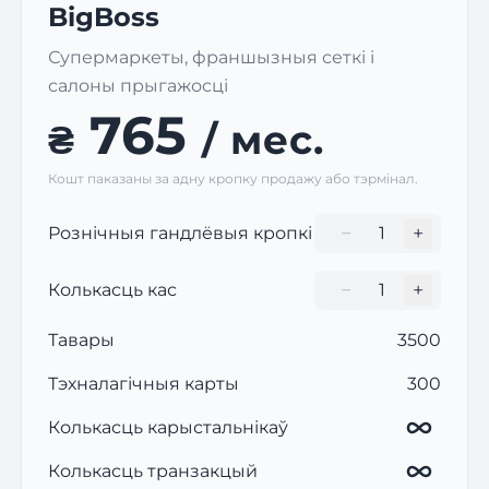
BigBoss
Супермаркеты, франшызныя сеткі і
салоны прыгажосці
765
₴
/ мес.
Кошт паказаны за адну кропку продажу або тэрмінал.
−
+
Рознічныя гандлёвыя кропкі
Кількість торгови
−
+
Колькасць кас
Кількість торгови
Тавары
3500
Тэхналагічныя карты
300
Колькасць карыстальнікаў
Колькасць транзакцый