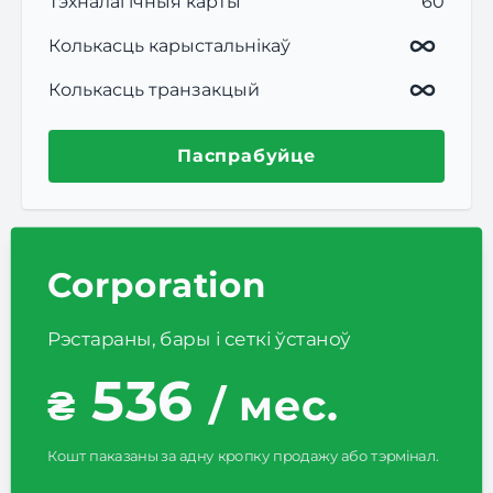
Тэхналагічныя карты
60
Колькасць карыстальнікаў
Колькасць транзакцый
Паспрабуйце
Corporation
Рэстараны, бары і сеткі ўстаноў
536
₴
/ мес.
Кошт паказаны за адну кропку продажу або тэрмінал.