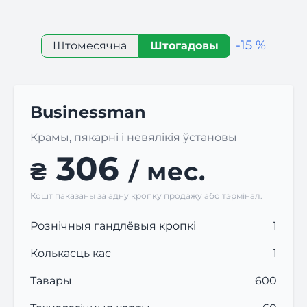
-15 %
Штомесячна
Штогадовы
Businessman
Крамы, пякарні і невялікія ўстановы
306
₴
/ мес.
Кошт паказаны за адну кропку продажу або тэрмінал.
Рознічныя гандлёвыя кропкі
1
Колькасць кас
1
Тавары
600