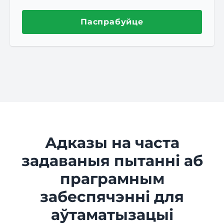
Паспрабуйце
Адказы на часта
задаваныя пытанні аб
праграмным
забеспячэнні для
аўтаматызацыі