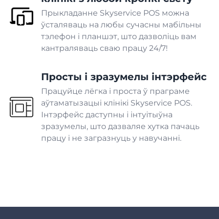
Прыкладанне Skyservice POS можна
ўсталяваць на любы сучасны мабільны
Шынамантаж
тэлефон і планшэт, што дазволіць вам
кантраляваць сваю працу 24/7!
Аўтамыйка
Просты і зразумелы інтэрфейс
Шпіталь
Працуйце лёгка і проста ў праграме
аўтаматызацыі клінікі Skyservice POS.
Інтэрфейс даступны і інтуітыўна
Стаматалогія
зразумелы, што дазваляе хутка пачаць
працу і не загразнуць у навучанні.
Ветэрынарная клініка
Спа-салон
Салон прыгажосці