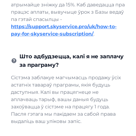
атрымайце зніжку да 15%. Каб даведацца пра
працэс аплаты, вывучыце ўрок з Базы ведаў
па гэтай спасылцы -
https://support.skyservice.pro/uk/how-to-
pay-for-skyservice-subscription/
.
Што адбудзецца, калі я не заплачу
за праграму?
Сістэма заблакуе магчымасць продажу ўсіх
астатніх тавараў праграмы, якія будуць
даступныя. Калі вы працягнеце не
аплачваць тарыф, вашы даныя будуць
захоўвацца ў сістэме на працягу 1 года.
Пасля гэтага мы пакідаем за сабой права
выдаліць ваш уліковы запіс.