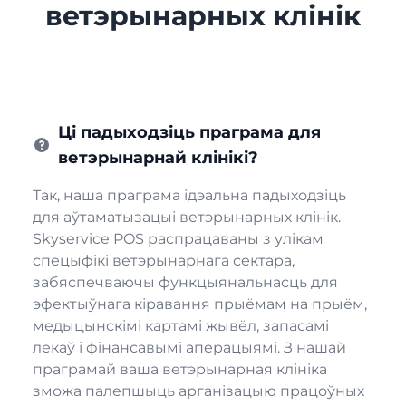
ветэрынарных клінік
Ці падыходзіць праграма для
ветэрынарнай клінікі?
Так, наша праграма ідэальна падыходзіць
для аўтаматызацыі ветэрынарных клінік.
Skyservice POS распрацаваны з улікам
спецыфікі ветэрынарнага сектара,
забяспечваючы функцыянальнасць для
эфектыўнага кіравання прыёмам на прыём,
медыцынскімі картамі жывёл, запасамі
лекаў і фінансавымі аперацыямі. З нашай
праграмай ваша ветэрынарная клініка
зможа палепшыць арганізацыю працоўных