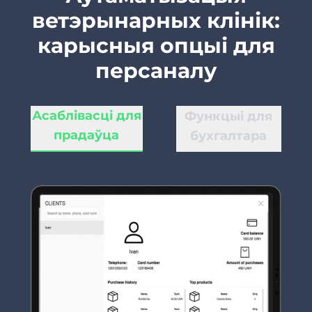
ветэрынарных клінік:
карысныя опцыі для
персаналу
Асаблівасці для
Функцыі для
прадаўца
бухгалтара