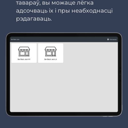
тавараў, вы можаце лёгка
адсочваць іх і пры неабходнасці
рэдагаваць.