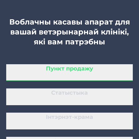
Цырульня
Воблачны касавы апарат для
вашай ветэрынарнай клінікі,
Салон манікюру
які вам патрэбны
Касметалогія
Пункт продажу
Статыстыка
Інтэрнэт-крама