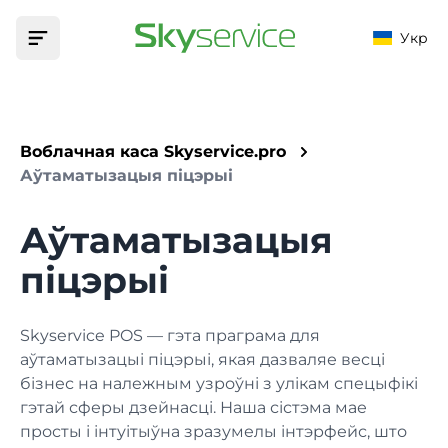
Укр
Галоўная
Воблачная каса Skyservice.pro
Прадукт
Аўтаматызацыя піцэрыі
МАГЧЫМАСЦІ
Аўтаматызацыя
Аўтаматызацыя
Фіскалізацыя
УСТАНОВЫ
Цэны
піцэрыі
Фіскалізуйце свае грашовыя аперацыі
Бар
Падтрымка
Меню
Skyservice POS — гэта праграма для
Тавары, тэхналагічныя карты і мадыфікатары
База ведаў
аўтаматызацыі піцэрыі, якая дазваляе весці
Кафэ
Дапаможа знайсці адказ на любое пытанне
бізнес на належным узроўні з улікам спецыфікі
Маркетынг
гэтай сферы дзейнасці. Наша сістэма мае
Кліенты, бонусы, акцыі і зніжкі
Прыкладанні
Кафэ
просты і інтуітыўна зразумелы інтэрфейс, што
Запампуйце праграму на сваю прыладу