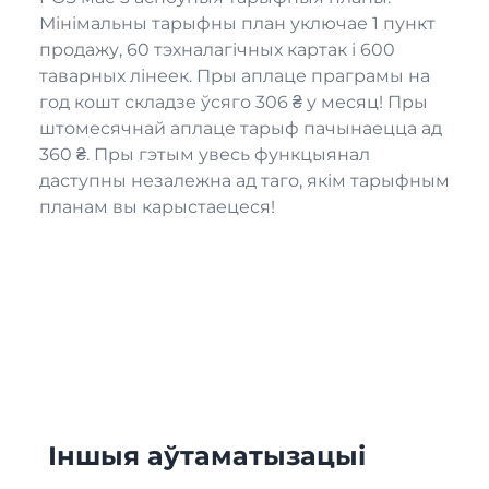
Мінімальны тарыфны план уключае 1 пункт
продажу, 60 тэхналагічных картак і 600
таварных лінеек. Пры аплаце праграмы на
год кошт складзе ўсяго 306 ₴ у месяц! Пры
штомесячнай аплаце тарыф пачынаецца ад
360 ₴. Пры гэтым увесь функцыянал
даступны незалежна ад таго, якім тарыфным
планам вы карыстаецеся!
Іншыя аўтаматызацыі