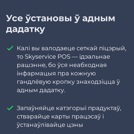
Усе ўстановы ў адным
дадатку
Калі вы валодаеце сеткай піцэрый,
то Skyservice POS — ідэальнае
рашэнне, бо ўся неабходная
інфармацыя пра кожную
гандлёвую кропку знаходзіцца ў
адным дадатку.
Запаўняйце катэгорыі прадуктаў,
стварайце карты працэсаў і
ўстанаўлівайце цэны