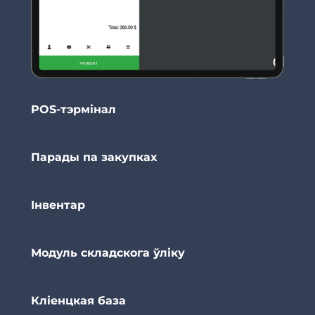
POS-тэрмінал
Парады па закупках
Інвентар
Модуль складскога ўліку
Кліенцкая база