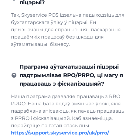
піцэрыі?
Так, Skyservice POS ідэальна падыходзіць для
бухгалтарскага ўліку ў піцэрыі. Ён
прызначаны для спрашчэння і паскарэння
працаёмкіх працэсаў без шкоды для
аўтаматызацыі бізнесу.
Праграма аўтаматызацыі піцэрыі
падтрымлівае RPO/PRPO, ці магу я
працаваць з фіскалізацыяй?
Наша праграма дазваляе працаваць з RRO і
PRRO. Наша база ведаў змяшчае ўрокі, якія
падрабязна апісваюць, як пачаць працаваць
з PRRO і фіскалізацыяй. Каб азнаёміцца,
перайдзіце па гэтай спасылцы –
https://support.skyservice.pro/uk/prro/