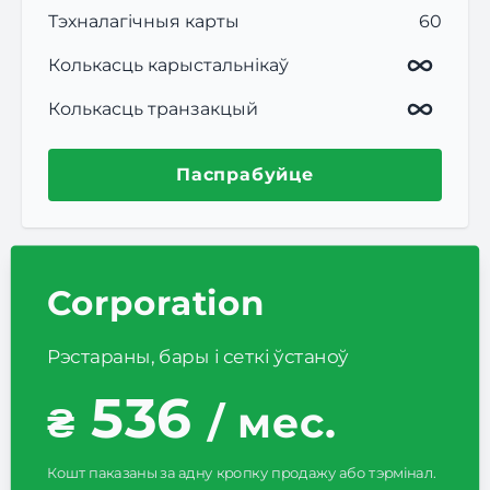
Тэхналагічныя карты
60
Колькасць карыстальнікаў
Колькасць транзакцый
Паспрабуйце
Corporation
Рэстараны, бары і сеткі ўстаноў
536
₴
/ мес.
Кошт паказаны за адну кропку продажу або тэрмінал.