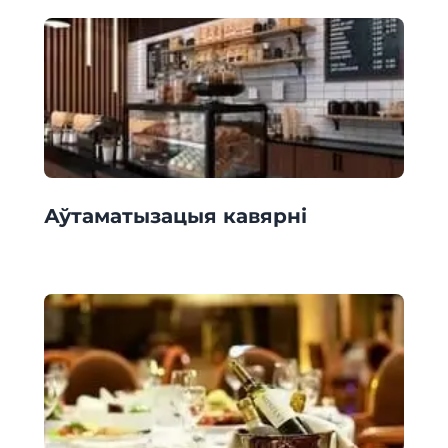
Аўтаматызацыя кавярні