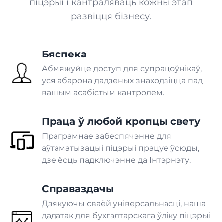
піцэрыі і кантраляваць кожны этап
Аптэка
развіцця бізнесу.
ВЫТВОРЧАСЦЬ
Бяспека
Пякарня
Абмяжуйце доступ для супрацоўнікаў,
уся абарона дадзеных знаходзіцца пад
вашым асабістым кантролем.
Інтэграцыі, якія
Кандытарскія вырабы
падтрымліваюць
Праца ў любой кропцы свету
бесперапыннасць вашага
ПАСЛУГІ
бізнесу
Праграмнае забеспячэнне для
аўтаматызацыі піцэрыі працуе ўсюды,
Спіс інтэграцый
Бізнес
дзе ёсць падключэнне да Інтэрнэту.
Ісці
Франшыза
Справаздачы
Дзякуючы сваёй універсальнасці, наша
дадатак для бухгалтарскага ўліку піцэрыі
Дастаўка ежы