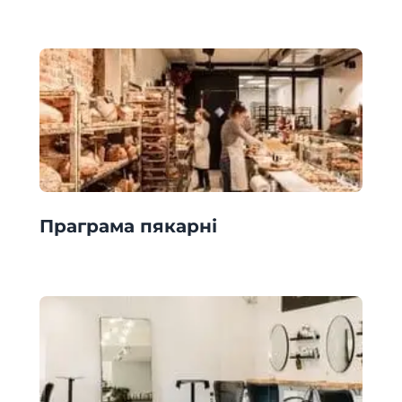
Праграма пякарні