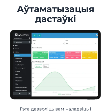
Аўтаматызацыя
дастаўкі
Гэта дазволіць вам наладзіць і