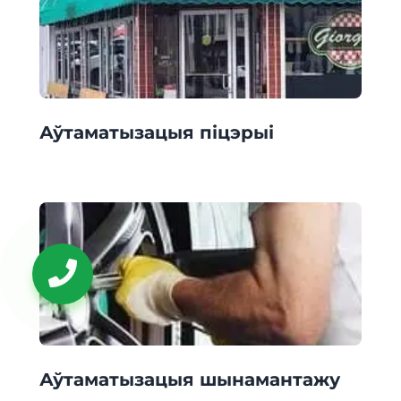
Аўтаматызацыя піцэрыі
Аўтаматызацыя шынамантажу