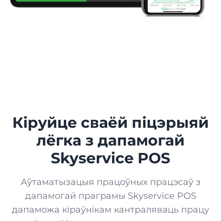
Лаяльнасць
ГАНДАЛЬ
Бонусы, электронныя карты, акцыі і аналітыка
Кіёск
Скай-маркет
Інтэрнэт-крама для вашай установы
Буцік
ПриватБанк
Сінхранізацыя плацежных аперацый
Рынак
Кіруйце сваёй піцэрыяй
Термінал від ПриватБанк
лёгка з дапамогай
Крама
Атрыманне на смартфоне
Skyservice POS
Термінал by Mono
Ювелірная крама
Атрыманне на смартфоне
Аўтаматызацыя працоўных працэсаў з
дапамогай праграмы Skyservice POS
Вопыт ад мона
Зоамагазін
дапаможа кіраўнікам кантраляваць працу
QR-меню, аплата і чаявыя