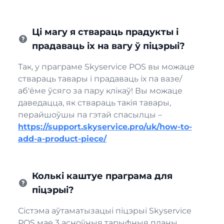
Ці магу я ствараць прадукты і
прадаваць іх на вагу ў піцэрыі?
Так, у праграме Skyservice POS вы можаце
ствараць тавары і прадаваць іх па вазе/
аб'ёме ўсяго за пару клікаў! Вы можаце
даведацца, як ствараць такія тавары,
перайшоўшы па гэтай спасылцы –
https://support.skyservice.pro/uk/how-to-
add-a-product-piece/
Колькі каштуе праграма для
піцэрыі?
Сістэма аўтаматызацыі піцэрыі Skyservice
POS мае 3 асноўныя тарыфныя планы.