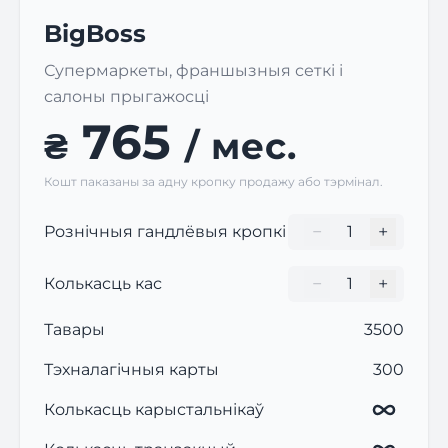
BigBoss
Супермаркеты, франшызныя сеткі і
салоны прыгажосці
765
₴
/ мес.
Кошт паказаны за адну кропку продажу або тэрмінал.
−
+
Рознічныя гандлёвыя кропкі
Кількість торгови
−
+
Колькасць кас
Кількість торгови
Тавары
3500
Тэхналагічныя карты
300
Колькасць карыстальнікаў