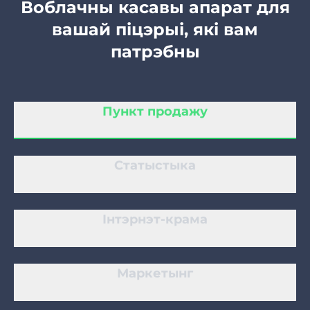
Воблачны касавы апарат для
вашай піцэрыі, які вам
Цырульня
патрэбны
Салон манікюру
Пункт продажу
Касметалогія
Статыстыка
Інтэрнэт-крама
Маркетынг