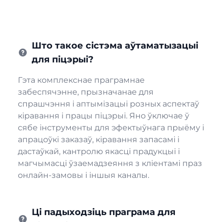
Што такое сістэма аўтаматызацыі
для піцэрыі?
Гэта комплекснае праграмнае
забеспячэнне, прызначанае для
спрашчэння і аптымізацыі розных аспектаў
кіравання і працы піцэрыі. Яно ўключае ў
сябе інструменты для эфектыўнага прыёму і
апрацоўкі заказаў, кіравання запасамі і
дастаўкай, кантролю якасці прадукцыі і
магчымасці ўзаемадзеяння з кліентамі праз
онлайн-замовы і іншыя каналы.
Ці падыходзіць праграма для