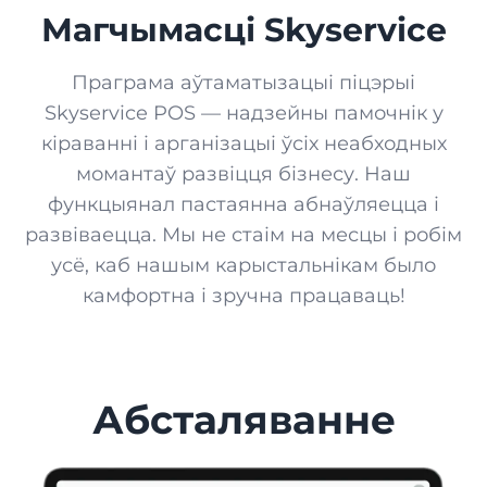
Магчымасці Skyservice
Праграма аўтаматызацыі піцэрыі
Skyservice POS — надзейны памочнік у
кіраванні і арганізацыі ўсіх неабходных
момантаў развіцця бізнесу. Наш
функцыянал пастаянна абнаўляецца і
развіваецца. Мы не стаім на месцы і робім
усё, каб нашым карыстальнікам было
камфортна і зручна працаваць!
Абсталяванне