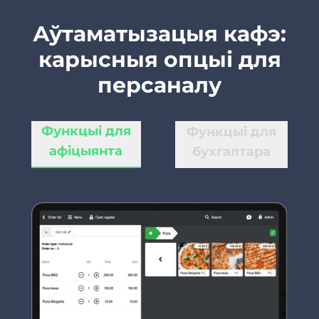
Аўтаматызацыя кафэ:
карысныя опцыі для
персаналу
Функцыі для
Функцыі для
афіцыянта
бухгалтара