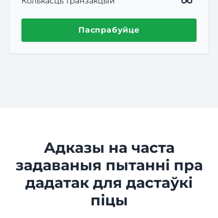
Колькасць транзакцый
Паспрабуйце
Адказы на часта
задаваныя пытанні пра
дадатак для дастаўкі
піцы