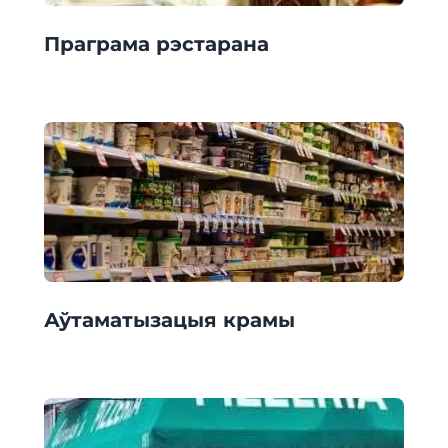
Праграма рэстарана
Аўтаматызацыя крамы