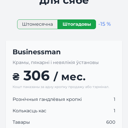
для сябе
-15 %
Штомесячна
Штогадовы
Businessman
Крамы, пякарні і невялікія ўстановы
306
₴
/ мес.
Кошт паказаны за адну кропку продажу або тэрмінал.
Рознічныя гандлёвыя кропкі
1
Колькасць кас
1
Тавары
600