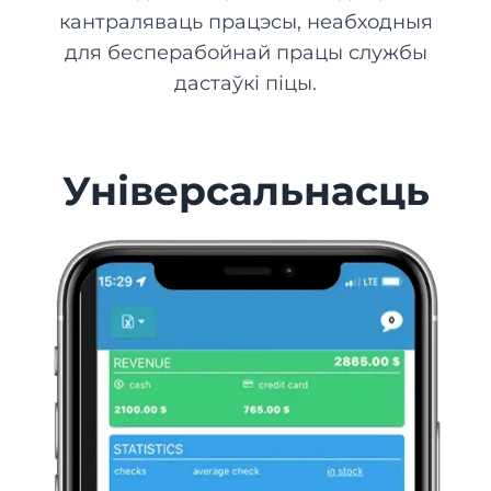
кантраляваць працэсы, неабходныя
для бесперабойнай працы службы
дастаўкі піцы.
Універсальнасць