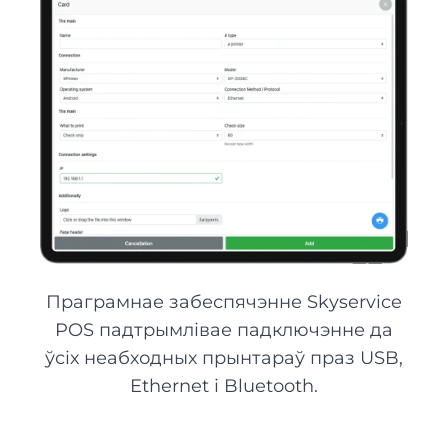
Праграмнае забеспячэнне Skyservice
POS падтрымлівае падключэнне да
ўсіх неабходных прынтараў праз USB,
Ethernet і Bluetooth.