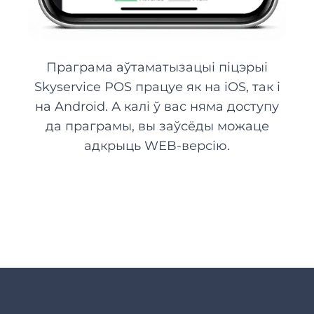
Праграма аўтаматызацыі піцэрыі
Skyservice POS працуе як на iOS, так і
на Android. А калі ў вас няма доступу
да праграмы, вы заўсёды можаце
адкрыць WEB-версію.