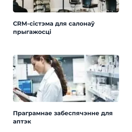
CRM-сістэма для салонаў
прыгажосці
Праграмнае забеспячэнне для
аптэк