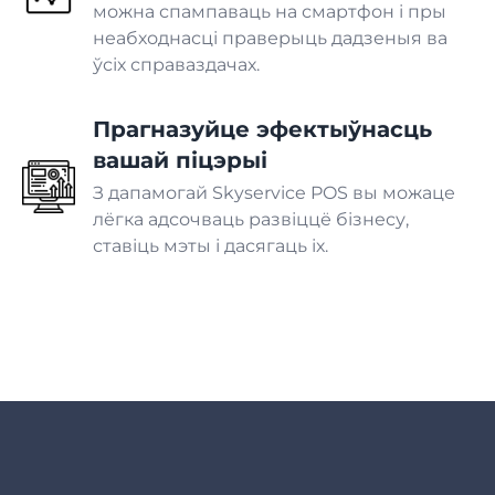
можна спампаваць на смартфон і пры
неабходнасці праверыць дадзеныя ва
Шынамантаж
ўсіх справаздачах.
Прагназуйце эфектыўнасць
Аўтамыйка
вашай піцэрыі
З дапамогай Skyservice POS вы можаце
Шпіталь
лёгка адсочваць развіццё бізнесу,
ставіць мэты і дасягаць іх.
Стаматалогія
Ветэрынарная клініка
Спа-салон
Салон прыгажосці