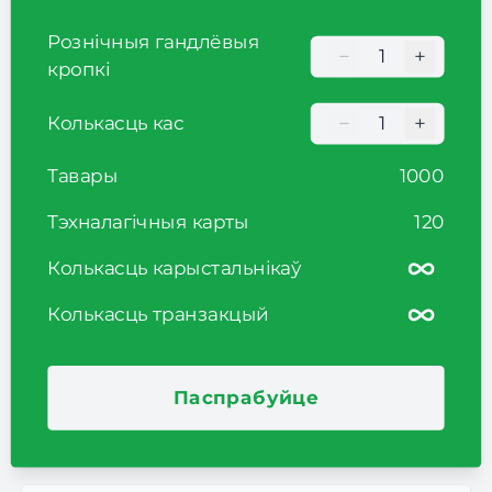
Рознічныя гандлёвыя
−
+
Кількість торгови
кропкі
−
+
Колькасць кас
Кількість торгови
Тавары
1000
Тэхналагічныя карты
120
Колькасць карыстальнікаў
Колькасць транзакцый
Паспрабуйце