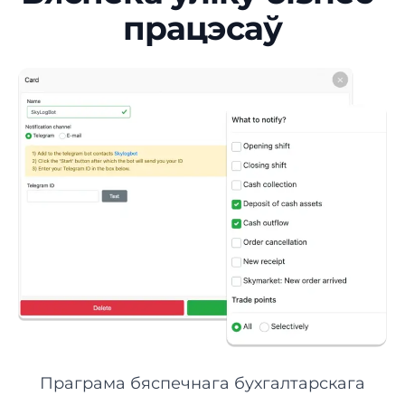
працэсаў
Праграма бяспечнага бухгалтарскага