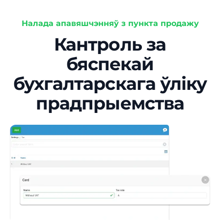
Налада апавяшчэнняў з пункта продажу
Кантроль за
бяспекай
бухгалтарскага ўліку
прадпрыемства