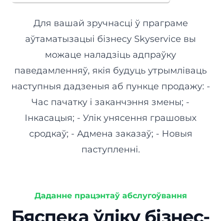
Для вашай зручнасці ў праграме
аўтаматызацыі бізнесу Skyservice вы
можаце наладзіць адпраўку
паведамленняў, якія будуць утрымліваць
наступныя дадзеныя аб пункце продажу: -
Час пачатку і заканчэння змены; -
Інкасацыя; - Улік унясення грашовых
сродкаў; - Адмена заказаў; - Новыя
паступленні.
Даданне працэнтаў абслугоўвання
Бяспека ўліку бізнес-