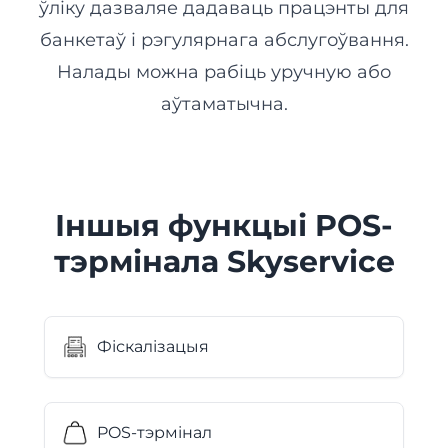
ўліку дазваляе дадаваць працэнты для
банкетаў і рэгулярнага абслугоўвання.
Налады можна рабіць уручную або
аўтаматычна.
Іншыя функцыі POS-
тэрмінала Skyservice
Фіскалізацыя
POS-тэрмінал