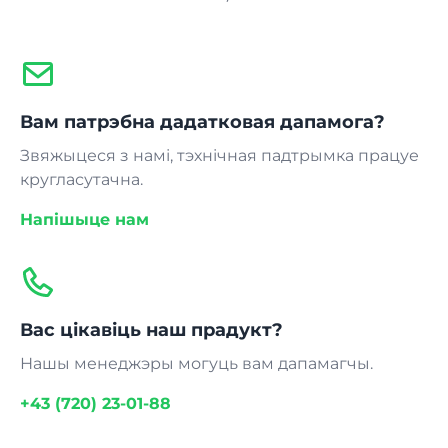
Вам патрэбна дадатковая дапамога?
Звяжыцеся з намі, тэхнічная падтрымка працуе
кругласутачна.
Напішыце нам
Вас цікавіць наш прадукт?
Нашы менеджэры могуць вам дапамагчы.
+43 (720) 23-01-88