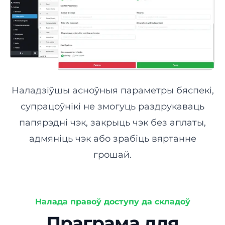
Аптэка
ВЫТВОРЧАСЦЬ
Пякарня
Наладзіўшы асноўныя параметры бяспекі,
Інтэграцыі, якія
Кандытарскія вырабы
супрацоўнікі не змогуць раздрукаваць
падтрымліваюць
папярэдні чэк, закрыць чэк без аплаты,
бесперапыннасць вашага
ПАСЛУГІ
бізнесу
адмяніць чэк або зрабіць вяртанне
Спіс інтэграцый
грошай.
Бізнес
Ісці
Франшыза
Налада правоў доступу да складоў
Праграма для
Дастаўка ежы