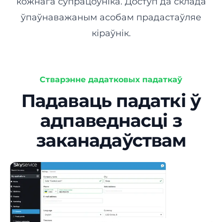
кожнага супрацоўніка. Доступ да склада
ўпаўнаважаным асобам прадастаўляе
Цырульня
кіраўнік.
Салон манікюру
Стварэнне дадатковых падаткаў
Касметалогія
Падаваць падаткі ў
адпаведнасці з
заканадаўствам