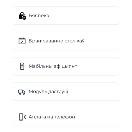
Бяспека
Браніраванне столікаў
Мабільны афіцыянт
Модуль дастаўкі
Аплата на тэлефон