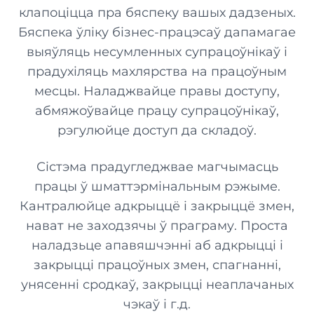
Фінансавы менеджмент
клапоціцца пра бяспеку вашых дадзеных.
Грашовыя сродкі, выдаткі, справаздачы
Кантакты
Рэстаран
Бяспека ўліку бізнес-працэсаў дапамагае
Усё яшчэ ёсць пытанні? Звяжыцеся з намі
выяўляць несумленных супрацоўнікаў і
POS-тэрмінал
прадухіляць махлярства на працоўным
Блог
Сталовая
Продажы, друк чэкаў, аперацыі з наяўнымі
месцы. Наладжвайце правы доступу,
Найбольш карысная інфармацыя ў адным месцы
Складскі ўлік
абмяжоўвайце працу супрацоўнікаў,
Піцэрыя
Паступленні, спісанні і інвентарызацыя
рэгулюйце доступ да складоў.
Статыстыка
Сушы-бар
Сістэма прадугледжвае магчымасць
ABC-аналіз, рух прадукцыі, справаздачы
працы ў шматтэрмінальным рэжыме.
Кантралюйце адкрыццё і закрыццё змен,
Бяспека
Фастфуд
нават не заходзячы ў праграму. Проста
Правы доступу, небяспечныя аперацыі
наладзьце апавяшчэнні аб адкрыцці і
Фургон з ежай
ІНТЭГРАЦЫІ
закрыцці працоўных змен, спагнанні,
унясенні сродкаў, закрыцці неаплачаных
Кухонная шырма
Кальян
чэкаў і г.д.
Праца з заказамі праз экран