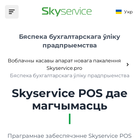
Укр
Галоўная
Бяспека бухгалтарскага ўліку
прадпрыемства
Прадукт
Воблачны касавы апарат новага пакалення
МАГЧЫМАСЦІ
Аўтаматызацыя
Skyservice.pro
Фіскалізацыя
Бяспека бухгалтарскага ўліку прадпрыемства
УСТАНОВЫ
Цэны
Фіскалізуйце свае грашовыя аперацыі
Skyservice POS дае
Бар
Падтрымка
Меню
магчымасць
Тавары, тэхналагічныя карты і мадыфікатары
База ведаў
Кафэ
|
Дапаможа знайсці адказ на любое пытанне
Маркетынг
Кліенты, бонусы, акцыі і зніжкі
Прыкладанні
Кафэ
Праграмнае забеспячэнне Skyservice POS
Запампуйце праграму на сваю прыладу