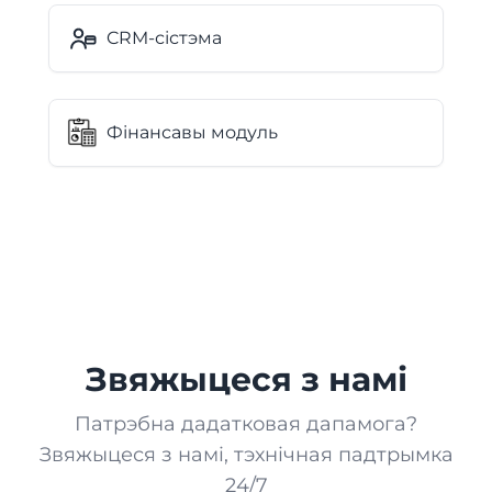
CRM-сістэма
Фінансавы модуль
Звяжыцеся з намі
Патрэбна дадатковая дапамога?
Звяжыцеся з намі, тэхнічная падтрымка
24/7