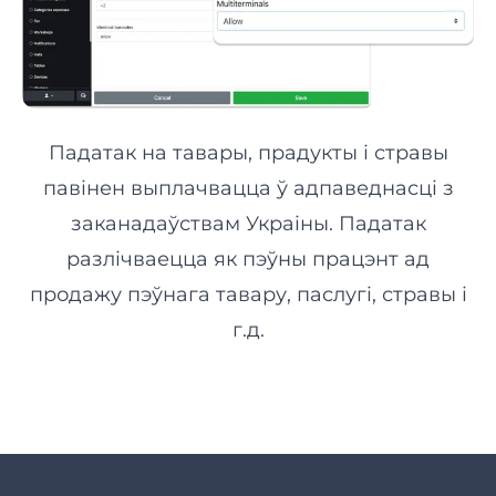
Падатак на тавары, прадукты і стравы
павінен выплачвацца ў адпаведнасці з
заканадаўствам Украіны. Падатак
разлічваецца як пэўны працэнт ад
продажу пэўнага тавару, паслугі, стравы і
г.д.