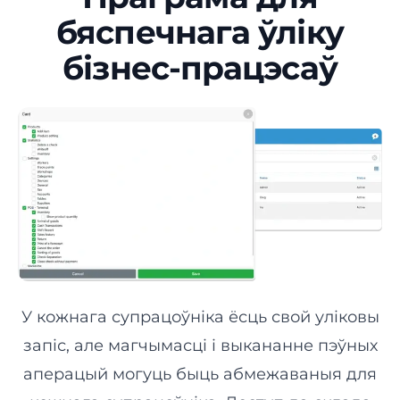
бяспечнага ўліку
Шынамантаж
бізнес-працэсаў
Аўтамыйка
Шпіталь
Стаматалогія
Ветэрынарная клініка
У кожнага супрацоўніка ёсць свой уліковы
Спа-салон
запіс, але магчымасці і выкананне пэўных
аперацый могуць быць абмежаваныя для
Салон прыгажосці