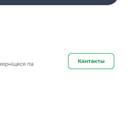
Кантакты
звярніцеся па