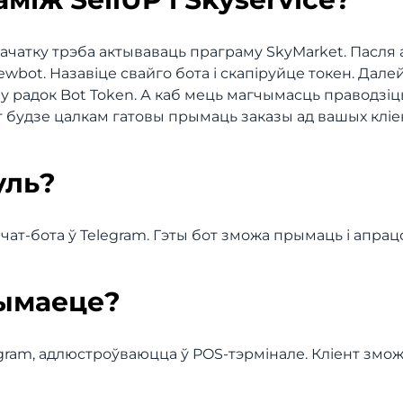
спачатку трэба актываваць праграму SkyMarket. Пасля
ewbot. Назавіце свайго бота і скапіруйце токен. Дале
 у радок Bot Token. А каб мець магчымасць праводз
бот будзе цалкам гатовы прымаць заказы ад вашых клі
уль?
ат-бота ў Telegram. Гэты бот зможа прымаць і апрац
рымаеце?
egram, адлюстроўваюцца ў POS-тэрмінале. Кліент змож