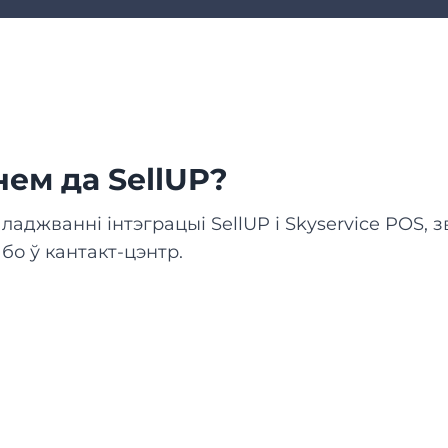
ем да SellUP?
аладжванні інтэграцыі SellUP і Skyservice POS, 
бо ў кантакт-цэнтр.