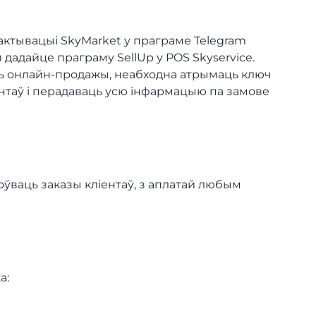
 актывацыі SkyMarket у праграме Telegram
й дадайце праграму SellUp у POS Skyservice.
іць онлайн-продажы, неабходна атрымаць ключ
ентаў і перадаваць усю інфармацыю па замове
оўваць заказы кліентаў, з аплатай любым
а: