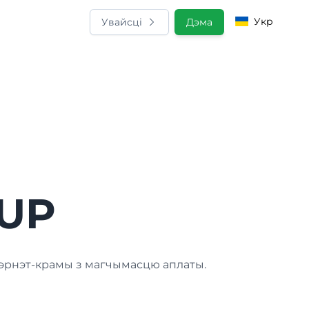
Укр
Увайсці
Дэма
lUP
тэрнэт-крамы з магчымасцю аплаты.