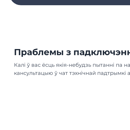
Праблемы з падключэнн
Калі ў вас ёсць якія-небудзь пытанні па н
кансультацыю ў чат тэхнічнай падтрымкі а