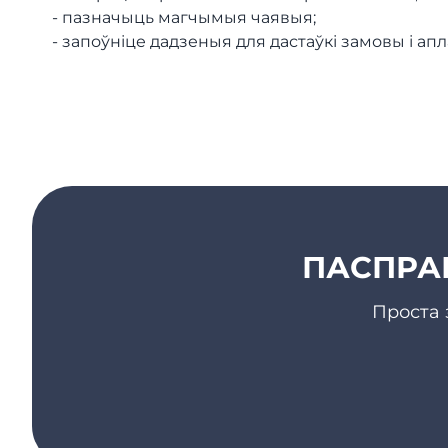
- пазначыць магчымыя чаявыя;
- запоўніце дадзеныя для дастаўкі замовы і апл
ПАСПРАБ
Проста 