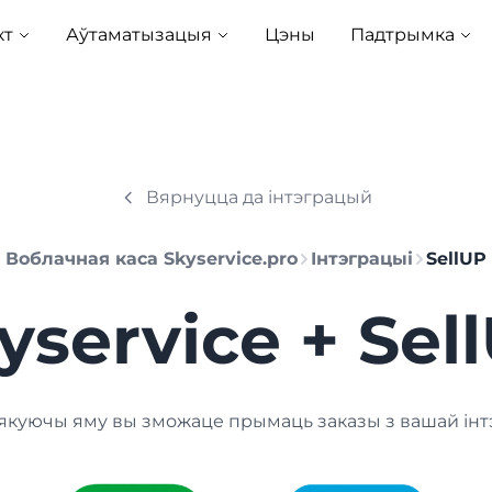
кт
Аўтаматызацыя
Цэны
Падтрымка
Вярнуцца да інтэграцый
Воблачная каса Skyservice.pro
Інтэграцыі
SellUP
yservice + Sel
 дзякуючы яму вы зможаце прымаць заказы з вашай ін