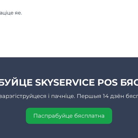
аціце яе.
УЙЦЕ SKYSERVICE POS Б
зарэгіструйцеся і пачніце. Першыя 14 дзён бяс
Паспрабуйце бясплатна