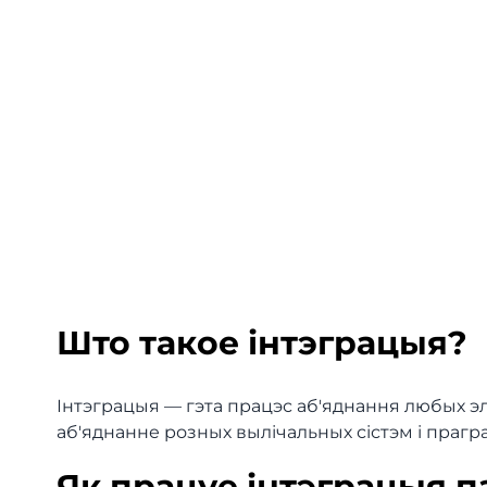
Што такое інтэграцыя?
Інтэграцыя — гэта працэс аб'яднання любых эл
аб'яднанне розных вылічальных сістэм і праг
Як працуе інтэграцыя па