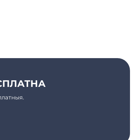
ЯСПЛАТНА
платныя.