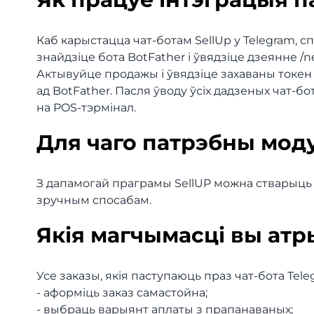
Каб карыстацца чат-ботам SellUp у Telegram, 
знайдзіце бота BotFather і ўвядзіце дзеянне /n
Актывуйце продажы і ўвядзіце захаваны токен
ад BotFather. Пасля ўводу ўсіх дадзеных чат-
на POS-тэрмінал.
Для чаго патрэбны мод
З дапамогай праграмы SellUP можна стварыць ч
зручным спосабам.
Якія магчымасці вы ат
Усе заказы, якія паступаюць праз чат-бота Tel
- аформіць заказ самастойна;
- выбраць варыянт аплаты з прапанаваных;