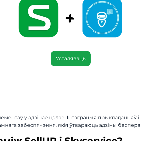
Усталяваць
ементаў у адзінае цэлае. Інтэграцыя прыкладанняў 
рамнага забеспячэння, якія ўтвараюць адзіны беспе
між SellUP і Skyservice?