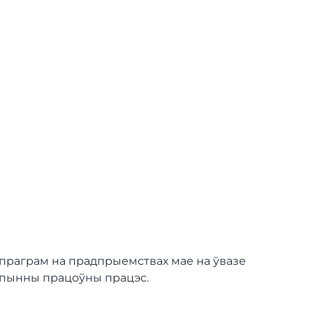
і праграм на прадпрыемствах мае на ўвазе
рапынны працоўны працэс.