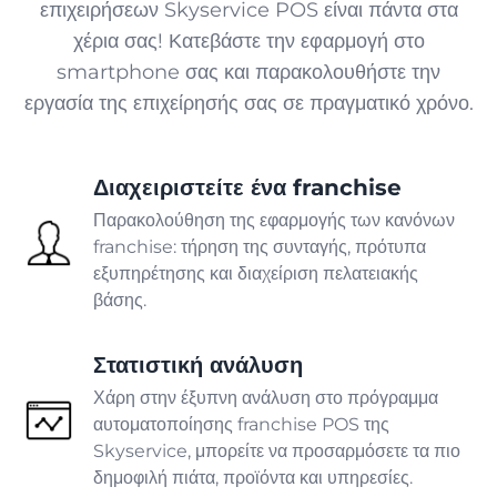
επιχειρήσεων Skyservice POS είναι πάντα στα
Φαρμακείο
χέρια σας! Κατεβάστε την εφαρμογή στο
smartphone σας και παρακολουθήστε την
ΠΑΡΑΓΩΓΉ
εργασία της επιχείρησής σας σε πραγματικό χρόνο.
Αρτοποιείο
Διαχειριστείτε ένα franchise
Ενσωματώσεις που διατηρούν
Παρακολούθηση της εφαρμογής των κανόνων
Ζαχαροπλαστική
την επιχείρησή σας σε λειτουργία
franchise: τήρηση της συνταγής, πρότυπα
εξυπηρέτησης και διαχείριση πελατειακής
Λίστα ενσωματώσεων
ΥΠΗΡΕΣΊΕΣ
βάσης.
Πάω
Επιχείρηση
Στατιστική ανάλυση
Χάρη στην έξυπνη ανάλυση στο πρόγραμμα
Προνόμιο
αυτοματοποίησης franchise POS της
Skyservice, μπορείτε να προσαρμόσετε τα πιο
δημοφιλή πιάτα, προϊόντα και υπηρεσίες.
Παράδοση φαγητού