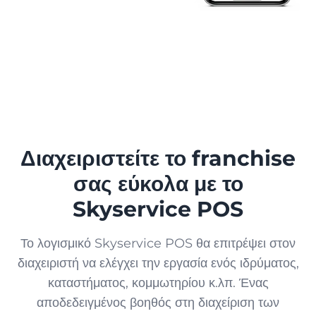
Πίστη
ΕΜΠΌΡΙΟ
Μπόνους, ηλεκτρονικές κάρτες, προσφορές και αναλυτικά στοιχεία
Περίπτερο
Sky Market
Ηλεκτρονικό κατάστημα για την επιχείρησή σας
Μπουτίκ
ПриватБанк
Συγχρονισμός συναλλαγών πληρωμής
Διαχειριστείτε το franchise
Αγορά
σας εύκολα με το
Термінал від ПриватБанк
Κατάστημα
Απόκτηση μέσω smartphone
Skyservice POS
Термінал by Mono
Το λογισμικό Skyservice POS θα επιτρέψει στον
Κοσμηματοπωλείο
Απόκτηση μέσω smartphone
διαχειριστή να ελέγχει την εργασία ενός ιδρύματος,
καταστήματος, κομμωτηρίου κ.λπ. Ένας
Εμπειρία από μονοφωνικά
Κατάστημα κατοικίδιων ζώων
αποδεδειγμένος βοηθός στη διαχείριση των
Μενού QR, πληρωμή και φιλοδωρήματα