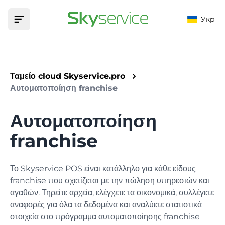
Укр
Σπίτι
Ταμείο cloud Skyservice.pro
Προϊόν
Αυτοματοποίηση franchise
ΕΥΚΑΙΡΊΕΣ
Αυτοματοποίηση
Αυτοματοποίηση
Φορολογική χρηματοδότηση
ΙΔΡΎΜΑΤΑ
Τιμές
franchise
Φορολογικοποιήστε τις συναλλαγές σας με μετρητά
Μπαρ
Υποστήριξη
Μενού
Το Skyservice POS είναι κατάλληλο για κάθε είδους
Αγαθά, τεχνικές κάρτες και τροποποιητές
Βάση γνώσεων
franchise που σχετίζεται με την πώληση υπηρεσιών και
Καφενείο
Θα σας βοηθήσει να βρείτε την απάντηση σε οποιαδήποτε
αγαθών. Τηρείτε αρχεία, ελέγχετε τα οικονομικά, συλλέγετε
Εμπορία
ερώτηση
αναφορές για όλα τα δεδομένα και αναλύετε στατιστικά
Πελάτες, μπόνους, προσφορές και εκπτώσεις
Καφενείο
στοιχεία στο πρόγραμμα αυτοματοποίησης franchise
Εφαρμογές