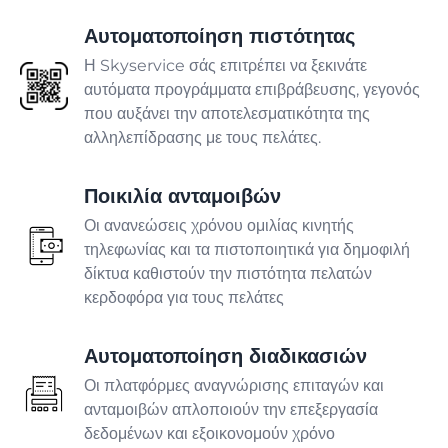
Φαρμακείο
Αυτοματοποίηση πιστότητας
Η Skyservice σάς επιτρέπει να ξεκινάτε
ΠΑΡΑΓΩΓΉ
αυτόματα προγράμματα επιβράβευσης, γεγονός
που αυξάνει την αποτελεσματικότητα της
αλληλεπίδρασης με τους πελάτες.
Αρτοποιείο
Ενσωματώσεις που διατηρούν την
Ποικιλία ανταμοιβών
Ζαχαροπλαστική
επιχείρησή σας σε λειτουργία
Οι ανανεώσεις χρόνου ομιλίας κινητής
Λίστα ενσωματώσεων
τηλεφωνίας και τα πιστοποιητικά για δημοφιλή
ΥΠΗΡΕΣΊΕΣ
δίκτυα καθιστούν την πιστότητα πελατών
Πάω
κερδοφόρα για τους πελάτες
Επιχείρηση
Αυτοματοποίηση διαδικασιών
Προνόμιο
Οι πλατφόρμες αναγνώρισης επιταγών και
ανταμοιβών απλοποιούν την επεξεργασία
δεδομένων και εξοικονομούν χρόνο
Παράδοση φαγητού