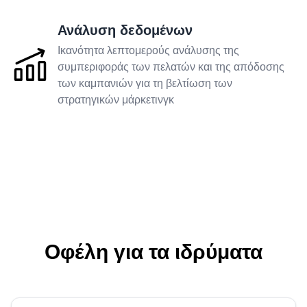
Ανάλυση δεδομένων
Τοποθέτηση ελαστικών
Ικανότητα λεπτομερούς ανάλυσης της
συμπεριφοράς των πελατών και της απόδοσης
των καμπανιών για τη βελτίωση των
Πλυντήριο αυτοκινήτων
στρατηγικών μάρκετινγκ
Νοσοκομείο
Οδοντιατρική
Κτηνιατρική κλινική
Οφέλη για τα ιδρύματα
Σαλόνι Σπα
Ινστιτούτο αισθητικής