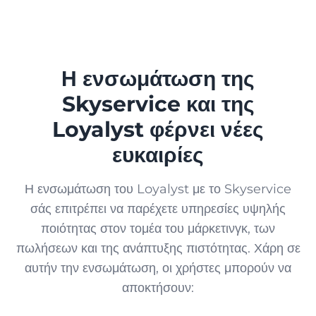
Πίστη
ΕΜΠΌΡΙΟ
Μπόνους, ηλεκτρονικές κάρτες, προσφορές και αναλυτικά στοιχεία
Περίπτερο
Η ενσωμάτωση της
Sky Market
Skyservice και της
Ηλεκτρονικό κατάστημα για την επιχείρησή σας
Μπουτίκ
Loyalyst φέρνει νέες
ПриватБанк
ευκαιρίες
Συγχρονισμός συναλλαγών πληρωμής
Αγορά
Термінал від ПриватБанк
Η ενσωμάτωση του Loyalyst με το Skyservice
Κατάστημα
Απόκτηση μέσω smartphone
σάς επιτρέπει να παρέχετε υπηρεσίες υψηλής
ποιότητας στον τομέα του μάρκετινγκ, των
Термінал by Mono
Κοσμηματοπωλείο
πωλήσεων και της ανάπτυξης πιστότητας. Χάρη σε
Απόκτηση μέσω smartphone
αυτήν την ενσωμάτωση, οι χρήστες μπορούν να
Εμπειρία από μονοφωνικά
αποκτήσουν:
Κατάστημα κατοικίδιων ζώων
Μενού QR, πληρωμή και φιλοδωρήματα