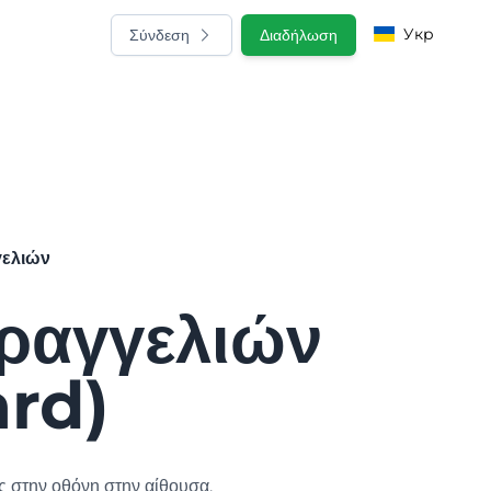
Укр
Σύνδεση
Διαδήλωση
γελιών
αραγγελιών
ard)
ς στην οθόνη στην αίθουσα.