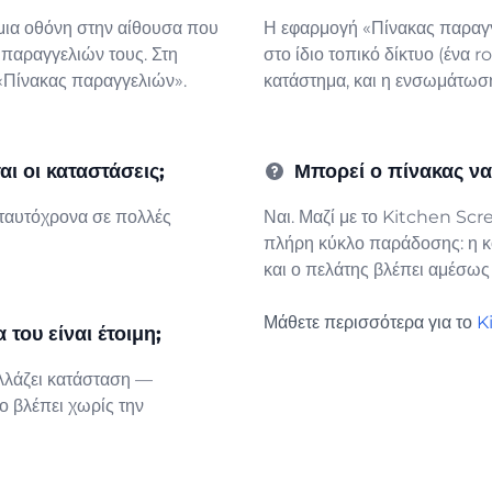
 μια οθόνη στην αίθουσα που
Η εφαρμογή «Πίνακας παραγγε
 παραγγελιών τους. Στη
στο ίδιο τοπικό δίκτυο (ένα r
«Πίνακας παραγγελιών».
κατάστημα, και η ενσωμάτωση 
ι οι καταστάσεις;
Μπορεί ο πίνακας να
 ταυτόχρονα σε πολλές
Ναι. Μαζί με το Kitchen Scr
πλήρη κύκλο παράδοσης: η κο
και ο πελάτης βλέπει αμέσως
Μάθετε περισσότερα για το
K
του είναι έτοιμη;
αλλάζει κατάσταση —
ο βλέπει χωρίς την