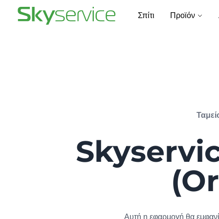
Σπίτι
Προϊόν
Ταμεί
Skyservic
(Or
Αυτή η εφαρμογή θα εμφανί