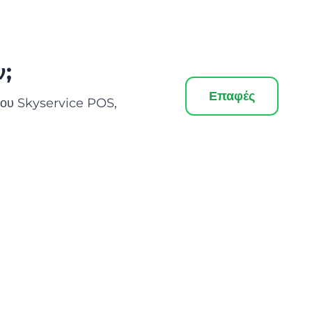
ν;
Επαφές
 του Skyservice POS,