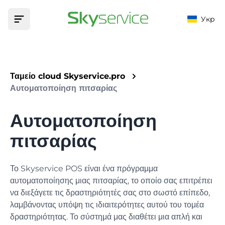
Укр
Σπίτι
Ταμείο cloud Skyservice.pro
Προϊόν
Αυτοματοποίηση πιτσαρίας
ΕΥΚΑΙΡΊΕΣ
Αυτοματοποίηση
Αυτοματοποίηση
Φορολογική χρηματοδότηση
ΙΔΡΎΜΑΤΑ
Τιμές
πιτσαρίας
Φορολογικοποιήστε τις συναλλαγές σας με μετρητά
Μπαρ
Υποστήριξη
Μενού
Το Skyservice POS είναι ένα πρόγραμμα
Αγαθά, τεχνικές κάρτες και τροποποιητές
Βάση γνώσεων
αυτοματοποίησης μιας πιτσαρίας, το οποίο σας επιτρέπει
Καφενείο
Θα σας βοηθήσει να βρείτε την απάντηση σε οποιαδήποτε
να διεξάγετε τις δραστηριότητές σας στο σωστό επίπεδο,
Εμπορία
ερώτηση
λαμβάνοντας υπόψη τις ιδιαιτερότητες αυτού του τομέα
Πελάτες, μπόνους, προσφορές και εκπτώσεις
Καφενείο
δραστηριότητας. Το σύστημά μας διαθέτει μια απλή και
Εφαρμογές