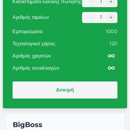
−
+
Καταστήματα λιανικής πώλησης
Кількість торгови
−
+
Αριθμός ταμείων
Кількість торгови
Εμπορεύματα
1000
Τεχνολογικοί χάρτες
120
Αριθμός χρηστών
Αριθμός συναλλαγών
Δοκιμή
BigBoss