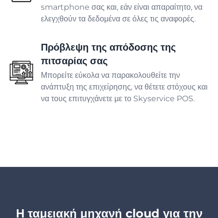
smartphone σας και, εάν είναι απαραίτητο, να
ελεγχθούν τα δεδομένα σε όλες τις αναφορές.
Τοποθέτηση ελαστικών
Πρόβλεψη της απόδοσης της
Πλυντήριο αυτοκινήτων
πιτσαρίας σας
Μπορείτε εύκολα να παρακολουθείτε την
ανάπτυξη της επιχείρησης, να θέτετε στόχους και
Νοσοκομείο
να τους επιτυγχάνετε με το Skyservice POS.
Οδοντιατρική
Κτηνιατρική κλινική
Σαλόνι Σπα
Η ταμειακή μηχανή cloud για την
Ινστιτούτο αισθητικής