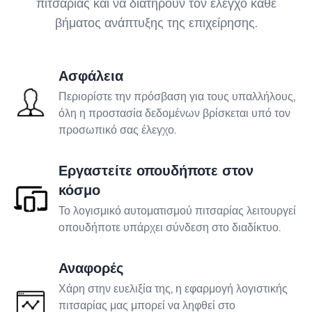
πιτσαρίας και να διατηρούν τον έλεγχο κάθε
Φαρμακείο
βήματος ανάπτυξης της επιχείρησης.
ΠΑΡΑΓΩΓΉ
Ασφάλεια
Αρτοποιείο
Περιορίστε την πρόσβαση για τους υπαλλήλους,
όλη η προστασία δεδομένων βρίσκεται υπό τον
προσωπικό σας έλεγχο.
Ενσωματώσεις που διατηρούν
Ζαχαροπλαστική
την επιχείρησή σας σε λειτουργία
Εργαστείτε οπουδήποτε στον
Λίστα ενσωματώσεων
ΥΠΗΡΕΣΊΕΣ
κόσμο
Πάω
Το λογισμικό αυτοματισμού πιτσαρίας λειτουργεί
Επιχείρηση
οπουδήποτε υπάρχει σύνδεση στο διαδίκτυο.
Προνόμιο
Αναφορές
Χάρη στην ευελιξία της, η εφαρμογή λογιστικής
πιτσαρίας μας μπορεί να ληφθεί στο
Παράδοση φαγητού