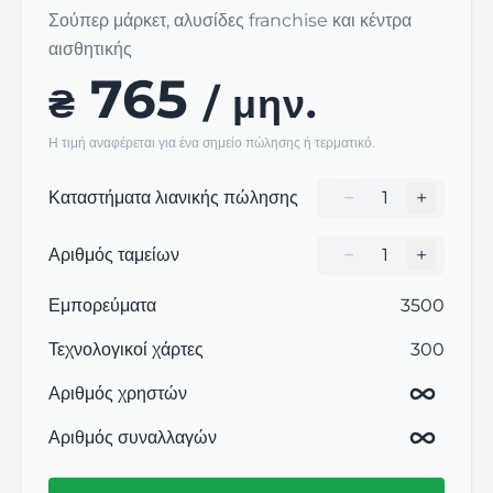
Σούπερ μάρκετ, αλυσίδες franchise και κέντρα
αισθητικής
765
₴
/ μην.
Η τιμή αναφέρεται για ένα σημείο πώλησης ή τερματικό.
−
+
Καταστήματα λιανικής πώλησης
Кількість торгови
−
+
Αριθμός ταμείων
Кількість торгови
Εμπορεύματα
3500
Τεχνολογικοί χάρτες
300
Αριθμός χρηστών
Αριθμός συναλλαγών